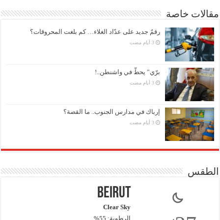
مقالات خاصة
رقمٌ جديد على عدّاد الغلاء… كم بلغت المحروقات؟
برّي” يحطّ في واشنطن..!
إرباك في مدارس الجنوب.. ما القصة؟
الطقس
Beirut
Clear Sky
س
الرطوبة: 55%