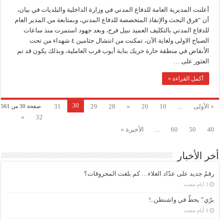
أعلنت المديرية العامة للدفاع المدني في وزارة الداخلية والبلديات في بيان،
أن “فرق البحث والإنقاذ المتخصصة للدفاع المدني، وبمتابعة من المدير العام
للدفاع المدني بالتكليف العميد نبيل فرح، وبعد جهود استمرت منذ ساعات
الصباح الاولى ولغاية الآن، تمكنت من انتشال جثامين ٤ شهداء من تحت
الأنقاض في منطقة حارة حريك بناية أيوب قرب العاملية، وبذلك يكون قد تم
العثور على …
أكمل القراءة »
30
« الأولى
...
10
20
«
28
29
31
صفحة 30 من 561
»
32
40
50
60
...
الأخيرة »
أخر الأخبار
رقمٌ جديد على عدّاد الغلاء… كم بلغت المحروقات؟
برّي” يحطّ في واشنطن..!