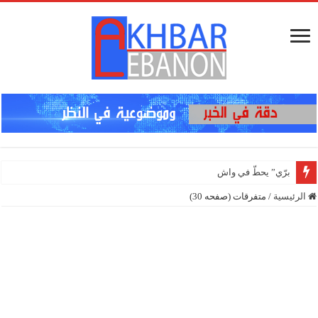
برّي” يحطّ في واشنطن..!
الرئيسية
/
متفرقات (صفحه 30)