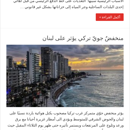
الأسباب الرئيسية سببها: التعديات على خط الدفع الرئيسي من قبل أهالي
إحدى البلدات الساحلية وجر المياه إلى خزاناتها بشكل غير قانوني …
أكمل القراءة »
منخفضٌ جويّ تركي يؤثر على لبنان
يؤثر منخفض جوّي متمركز غرب تركيا مصحوب بكتل هوائية باردة نسبيًا على
لبنان والحوض الشرقي للمتوسط ويؤدي الى أمطار غزيرة أحيانا مع برق
ورعد وثلوج على المرتفعات ويستمر تأثيره حتى ظهر يوم الثلاثاء المقبل حيث