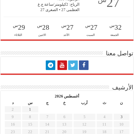
27
الرياح: 2كيلومتر/ساعة ج.غ
العظمى 27 • الصغرى 27
س
س
س
س
س
29
28
27
27
32
الجمعة
السبت
الأحد
الاثنين
الثلاثاء
تواصل معنا
الأرشيف
أغسطس 2026
ن
ث
أرب
خ
ج
س
د
2
1
9
8
7
6
5
4
3
16
15
14
13
12
11
10
23
22
21
20
19
18
17