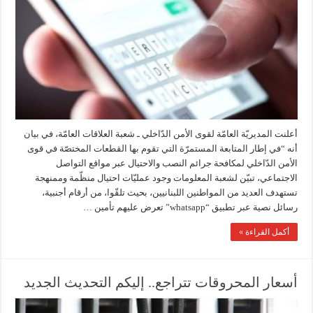
أعلنت المديريّة العامّة لقوى الأمن الدّاخلي ـ شعبة العلاقات العامّة، في بيان
أنه “في إطار المتابعة المستمرّة التي تقوم بها القطعات المختصّة في قوى
الأمن الدّاخلي لمكافحة جرائم النصب والاحتيال عبر مواقع التواصل
الاجتماعي، تبيّن لشعبة المعلومات وجود عمليّات احتيال منظّمة وممنهجة
تستهدف العديد من المواطنين اللبنانيين، بحيث تلقّوا، من أرقام أجنبية،
رسائل نصية عبر تطبيق “whatsapp” تعرض عليهم تأمين …
أكمل القراءة »
أسعار المحروقات تتراجع.. إليكم التحديث الجديد