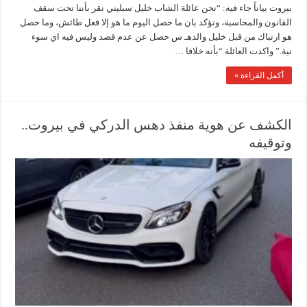
بيروت بياناً جاء فيه: “نحن عائلة الشاب خليل سبليني نقر بأننا تحت سقف
القانون والمحاسبة، ونؤكد بان ما حصل اليوم ما هو إلا فعل طائش، وما حصل
هو ارتباك من قبل خليل والدهـ س حصل عن عدم قصد وليس فيه اي سوء
نية.” واكدت العائلة “بأنه خلافا …
أكمل القراءة »
الكشف عن هوية منفذ دهس الدركي في بيروت..
وتوقيفه