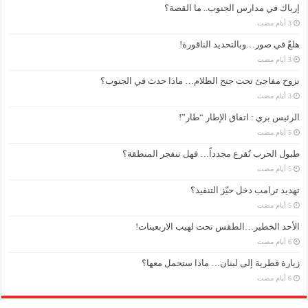
إرباك في مدارس الجنوب.. ما القصة؟
هلعٌ في صور…وبالتحديد الناقورة!
نزوح مفاجئ تحت جنح الظلام… ماذا حدث في الجنوب؟
الرئيس بري : اتفاق الإطار “طار”!
طبول الحرب تُقرع مجدداً… فهل تنفجر المنطقة؟
تهديد ترامب دخل حيّز التنفيذ؟
الأحد الخطير…الطقس تحت لهيب الاربعينات!
زيارة قطرية إلى لبنان… ماذا ستحمل معها؟