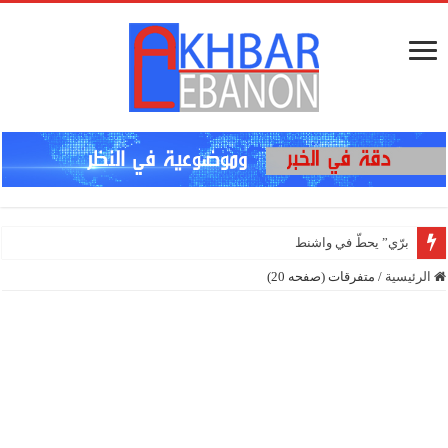
برّي” يحطّ في واشنطن..!
الرئيسية
/
متفرقات (صفحه 20)