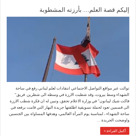
إليكم قصة العلم… بأرزته المشطوبة
توالت عبر مواقع التواصل الاجتماعي انتقادات لعلم لبناني رفع في ساحة
الشهداء وسط بيروت، وقد شطبت الارزة في وسطه الى شطرين. فريق”
فاكت شيك ليبانون” في وزارة الاعلام تحقق، وتبين له ان فكرة شطب الارزة
الى قسمين تعود لحملة تسويقية اطلقتها جريدة النهار التي قامت برفعه في
ساحة الشهداء ، لمناسبة يوم المرأة العالمي، وهدفها المساواة بين الجنسين.
واوضحت الجريدة …
أكمل القراءة »