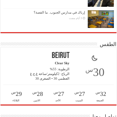
إرباك في مدارس الجنوب.. ما القصة؟
الطقس
Beirut
Clear Sky
30
س
الرطوبة: 55%
الرياح: 2كيلومتر/ساعة غ.ج.غ
العظمى 30 • الصغرى 30
س
س
س
س
س
29
28
27
27
32
الجمعة
السبت
الأحد
الاثنين
الثلاثاء
تواصل معنا