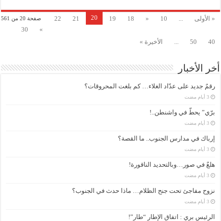
20
« الأولى
...
10
«
18
19
21
22
صفحة 20 من 561
30
»
40
50
...
الأخيرة »
أخر الأخبار
رقمٌ جديد على عدّاد الغلاء… كم بلغت المحروقات؟
برّي” يحطّ في واشنطن..!
إرباك في مدارس الجنوب.. ما القصة؟
هلعٌ في صور…وبالتحديد الناقورة!
نزوح مفاجئ تحت جنح الظلام… ماذا حدث في الجنوب؟
الرئيس بري : اتفاق الإطار “طار”!