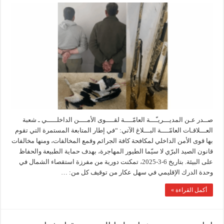
صــدر عـن المديـــريـّـــة العامّــــة لقــــوى الأمــــن الداخلـــــي ـ شعبة
العـــلاقـات العامّــــة البـــلاغ الآتي: “في إطار المتابعة المستمرة التي تقوم
بها قوى الأمن الداخلي لمكافحة كافة الجرائم وقمع المخالفات، ومنها مخالفات
قانون الصيد البرّي لا سيّما الطيور المهاجرة، بهدف حماية الطبيعة والحفاظ
على البيئة. بتاريخ 6-3-2025، تمكنت دورية من مفرزة استقصاء الشمال في
وحدة الدرك الإقليمي في سهل عكار من توقيف كل من: …
أكمل القراءة »