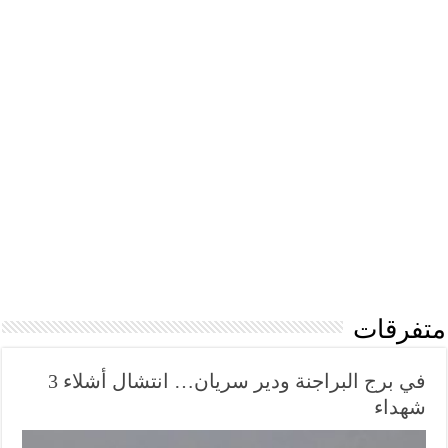
متفرقات
في برج البراجنة ودير سريان… انتشال أشلاء 3
شهداء