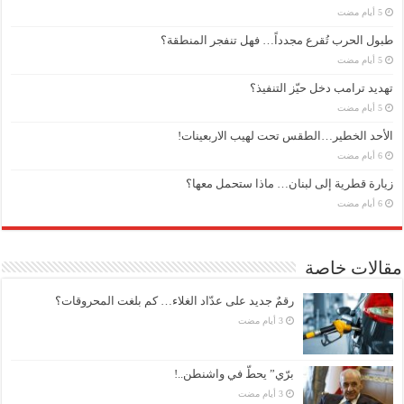
طبول الحرب تُقرع مجدداً… فهل تنفجر المنطقة؟
تهديد ترامب دخل حيّز التنفيذ؟
الأحد الخطير…الطقس تحت لهيب الاربعينات!
زيارة قطرية إلى لبنان… ماذا ستحمل معها؟
مقالات خاصة
رقمٌ جديد على عدّاد الغلاء… كم بلغت المحروقات؟
برّي” يحطّ في واشنطن..!