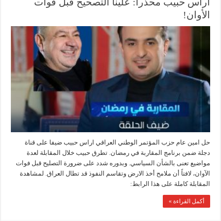
‏اراس حبيب محذرا: علينا التصحيح قبل فوات
الأوان!
حل امين عام حزب المؤتمر الوطني العراقي اراس حبيب ضيفا على قناة
دجلة ضمن برنامج المقاربة في رمضان. تطرق حبيب خلال المقابلة لعدة
مواضيع تعنى بالشأن السياسي. وبدوره شدد على ضرورة التصليح قبل فوات
الآوان، لافتاً أن ملامح أخذ الارض وتقاسم النفوذ قد تطال العراق. لمشاهدة
المقابلة كاملة على هذا الرابط:
أكمل القراءة »