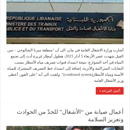
أشارت وزارة الاشغال العامة في بيان، الى أن “منطقة ميرنا الشالوحي – سن
الفيل شهدت عصر الأربعاء 5 آذار 2025، هطول أمطار غزيرة أدت إلى تجمع
المياه في أحد الشوارع، نتيجة انسداد قنوات تصريف مياه الأمطار بسبب
النفايات المتراكمة والأتربة، إضافة إلى انسداد خط التصريف المشترك للمياه
الآسنة ومياه الأمطار(combined system)”. ولفتت الى أنه “على الفور، أعطى
وزير الأشغال العامة …
أكمل القراءة »
أعمال صيانة من “الأشغال” للحدّ من الحوادث
وتعزيز السلامة