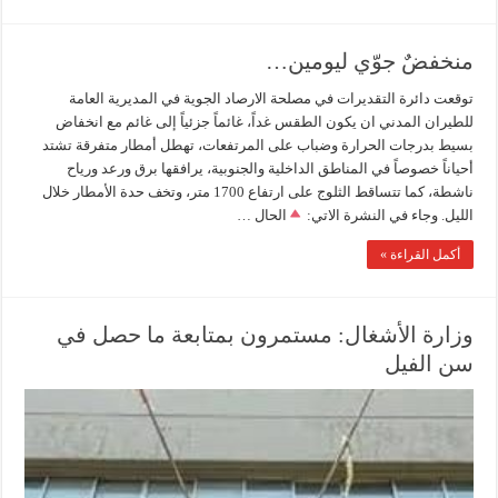
منخفضٌ جوّي ليومين…
توقعت دائرة التقديرات في مصلحة الارصاد الجوية في المديرية العامة
للطيران المدني ان يكون الطقس غداً، غائماً جزئياً إلى غائم مع انخفاض
بسيط بدرجات الحرارة وضباب على المرتفعات، تهطل أمطار متفرقة تشتد
أحياناً خصوصاً في المناطق الداخلية والجنوبية، يرافقها برق ورعد ورياح
ناشطة، كما تتساقط الثلوج على ارتفاع 1700 متر، وتخف حدة الأمطار خلال
الليل. وجاء في النشرة الاتي:
الحال …
أكمل القراءة »
وزارة الأشغال: مستمرون بمتابعة ما حصل في
سن الفيل