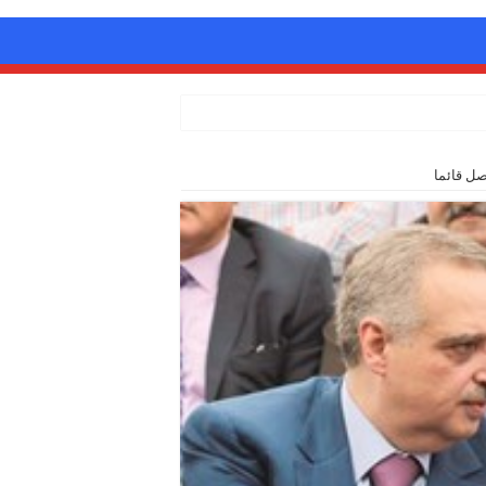
صل قائما