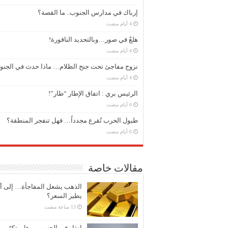
إرباك في مدارس الجنوب.. ما القصة؟
هلعٌ في صور…وبالتحديد الناقورة!
نزوح مفاجئ تحت جنح الظلام… ماذا حدث في الجن
الرئيس بري : اتفاق الإطار “طار”!
طبول الحرب تُقرع مجدداً… فهل تنفجر المنطقة؟
مقالات خاصة
الذهب يشعل المفاجأة… إلى أ
يطير السعر؟
إنذار في الجنوب… هل يتكرّر