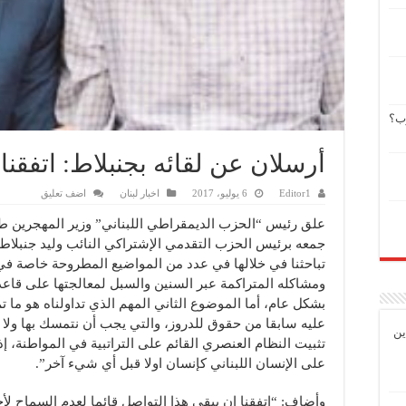
وب؟
أرسلان عن لقائه بجنبلاط: اتفقنا
Editor1
6 يوليو، 2017
اخبار لبنان
اضف تعليق
علق رئيس “الحزب الديمقراطي اللبناني” وزير المهجرين طل
جمعه برئيس الحزب التقدمي الإشتراكي النائب وليد جنبلاط 
تباحثنا في خلالها في عدد من المواضيع المطروحة خاصة ف
ومشاكله المتراكمة عبر السنين والسبل لمعالجتها على قاع
بشكل عام، أما الموضوع الثاني المهم الذي تداولناه هو ما تم 
عليه سابقا من حقوق للدروز، والتي يجب أن نتمسك بها ولا 
ين
تثبيت النظام العنصري القائم على التراتبية في المواطنة، إذ
على الإنسان اللبناني كإنسان اولا قبل أي شيء آخر”.
وأضاف: “اتفقنا ان يبقى هذا التواصل قائما لعدم السماح لأحد