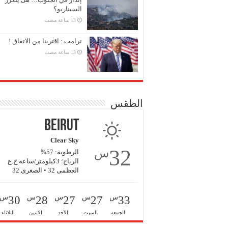
السيناريو؟
ترامب : اقتربنا من الاتفاق !
الطقس
Beirut
Clear Sky
32
س
الرطوبة: 57%
الرياح: 3كيلومتر/ساعة ج.غ
العظمى 32 • الصغرى 32
س
س
س
س
س
30
28
27
27
33
الجمعة
السبت
الأحد
الاثنين
الثلاثاء