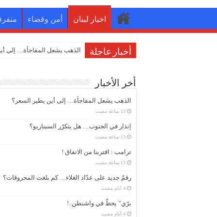
اخبار لبنان
أمن وقضاء
متفرق
إنذار في الجن
أخبار عاجلة
أخر الأخبار
الذهب يشعل المفاجأة… إلى أين يطير السعر؟
إنذار في الجنوب… هل يتكرّر السيناريو؟
ترامب : اقتربنا من الاتفاق !
رقمٌ جديد على عدّاد الغلاء… كم بلغت المحروقات؟
برّي” يحطّ في واشنطن..!