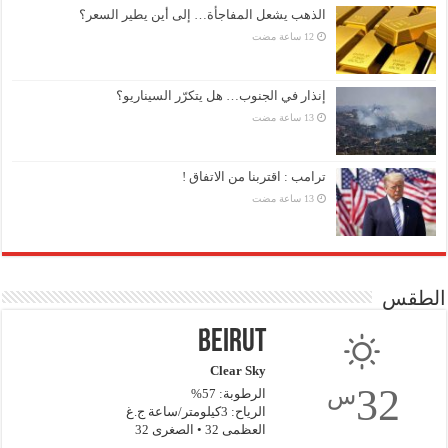
الذهب يشعل المفاجأة… إلى أين يطير السعر؟
إنذار في الجنوب… هل يتكرّر السيناريو؟
ترامب : اقتربنا من الاتفاق !
الطقس
Beirut
Clear Sky
32
س
الرطوبة: 57%
الرياح: 3كيلومتر/ساعة ج.غ
العظمى 32 • الصغرى 32