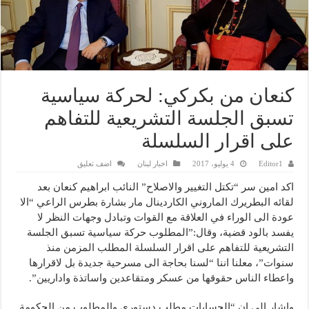
كنعان من بكركي: لحركة سياسية
تسبق الجلسة التشريعية للتفاهم
على اقرار السلسلة
Editor1
4 يوليو، 2017
اخبار لبنان
اضف تعليق
اكد امين سر “تكتل التغيير والاصلاح” النائب ابراهيم كنعان بعد
لقائه البطريرك الماروني الكاردينال مار بشارة بطرس الراعي “الا
عودة الى الوراء في العلاقة مع القوات وتبادل وجهات النظر لا
يفسد بالود قضية، وقال:”المطلوب حركة سياسية تسبق الجلسة
التشريعية للتفاهم على اقرار السلسلة المطلب المزمن منذ
سنوات”، معلنا اننا “لسنا بحاجة الى مسرحية جديدة بل لاقرارها
واعطاء الناس حقوقها من عسكر ومتقاعدين واساتذة واداريين”.
واشار الى ان “الحسابات مطلب دستوري والمطلوب من الحكومة