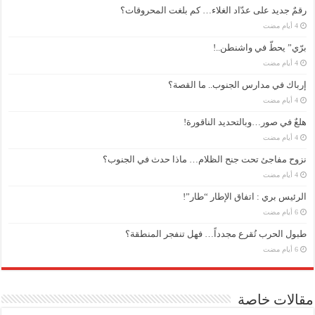
رقمٌ جديد على عدّاد الغلاء… كم بلغت المحروقات؟
برّي” يحطّ في واشنطن..!
إرباك في مدارس الجنوب.. ما القصة؟
هلعٌ في صور…وبالتحديد الناقورة!
نزوح مفاجئ تحت جنح الظلام… ماذا حدث في الجنوب؟
الرئيس بري : اتفاق الإطار “طار”!
طبول الحرب تُقرع مجدداً… فهل تنفجر المنطقة؟
مقالات خاصة