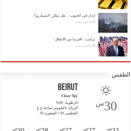
إنذار في الجنوب… هل يتكرّر السيناريو؟
‏ساعتين مضت
ترامب : اقتربنا من الاتفاق !
‏ساعتين مضت
الطقس
Beirut
Clear Sky
30
س
الرطوبة: 46%
الرياح: 4كيلومتر/ساعة ج.غ
العظمى 30 • الصغرى 30
س
س
س
س
س
30
28
27
27
33