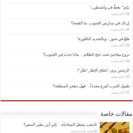
برّي” يحطّ في واشنطن..!
إرباك في مدارس الجنوب.. ما القصة؟
هلعٌ في صور…وبالتحديد الناقورة!
نزوح مفاجئ تحت جنح الظلام… ماذا حدث في الجنوب؟
الرئيس بري : اتفاق الإطار “طار”!
طبول الحرب تُقرع مجدداً… فهل تنفجر المنطقة؟
مقالات خاصة
الذهب يشعل المفاجأة… إلى أين يطير السعر؟
‏ساعة واحدة مضت