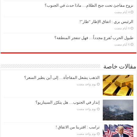
نزوح مفاجئ تحت جنح الظلام… ماذا حدث في الجنوب؟
الرئيس بري : اتفاق الإطار “طار”!
طبول الحرب تُقرع مجدداً… فهل تنفجر المنطقة؟
مقالات خاصة
الذهب يشعل المفاجأة… إلى أين يطير السعر؟
‏يوم واحد مضت
إنذار في الجنوب… هل يتكرّر السيناريو؟
‏يوم واحد مضت
ترامب : اقتربنا من الاتفاق !
‏يوم واحد مضت