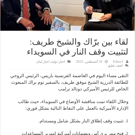
لقاء بين برّاك والشيخ طريف:
لتثبيت وقف النار في السويداء
Editor1
20 أغسطس، 2025
اخبار دولية
,
اخبار لبنان
اضف تعليق
التقى مساء اليوم في العاصمة الفرنسية باريس، الرئيس الروحي
للطائفة الدرزية الشيخ موفق طريف، بالسفير توم براك المبعوث
الخاص للرئيس الأميركي دونالد ترامب
وخلال اللقاء تمت مناقشة الأوضاع في السويداء، حيث طالب
الإدارة الأميركية بالعمل على النقاط التالية بشكل فوري:
1. تثبيت وقف إطلاق النار بشكل شامل ومستدام.
2. فتح ممر بري آمن وبضمانات أميركية لتمرير المساعدات