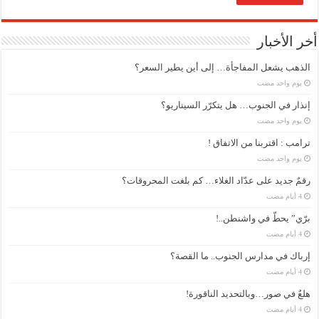
أخر الأخبار
الذهب يشعل المفاجأة… إلى أين يطير السعر؟
‏يوم واحد مضت
إنذار في الجنوب… هل يتكرّر السيناريو؟
‏يوم واحد مضت
ترامب : اقتربنا من الاتفاق !
‏يوم واحد مضت
رقمٌ جديد على عدّاد الغلاء… كم بلغت المحروقات؟
برّي” يحطّ في واشنطن..!
إرباك في مدارس الجنوب.. ما القصة؟
هلعٌ في صور…وبالتحديد الناقورة!