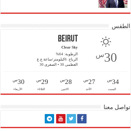
الطقس
Beirut
Clear Sky
30
س
الرطوبة: 64%
الرياح: 6كيلومتر/ساعة ج.غ
العظمى 30 • الصغرى 30
س
س
س
س
س
30
29
28
27
34
السبت
الأحد
الاثنين
الثلاثاء
الأربعاء
تواصل معنا