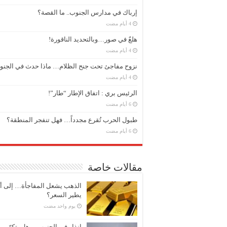
إرباك في مدارس الجنوب.. ما القصة؟
هلعٌ في صور…وبالتحديد الناقورة!
نزوح مفاجئ تحت جنح الظلام… ماذا حدث في الجن
الرئيس بري : اتفاق الإطار “طار”!
طبول الحرب تُقرع مجدداً… فهل تنفجر المنطقة؟
مقالات خاصة
الذهب يشعل المفاجأة… إلى أ
يطير السعر؟
‏يوم واحد مضت
إنذار في الجنوب… هل يتكرّر