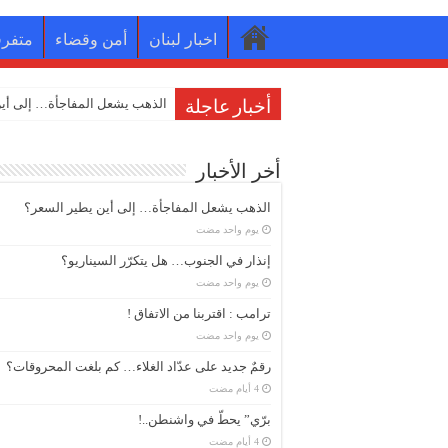
اخبار لبنان
أمن وقضاء
متفر
إنذار في الج
أخبار عاجلة
أخر الأخبار
الذهب يشعل المفاجأة… إلى أين يطير السعر؟
‏يوم واحد مضت
إنذار في الجنوب… هل يتكرّر السيناريو؟
‏يوم واحد مضت
ترامب : اقتربنا من الاتفاق !
‏يوم واحد مضت
رقمٌ جديد على عدّاد الغلاء… كم بلغت المحروقات؟
برّي” يحطّ في واشنطن..!