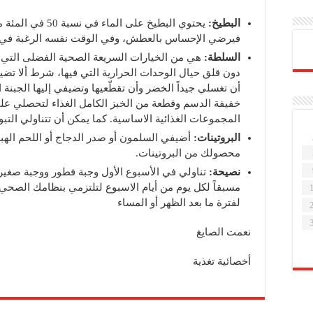
البطيخ
:
يحتوي البطيخ على ال
فيرضي الإحساس بالعطش، وفي الوقت نفسه الرغبة في ت
السلطة
:
هي من الخيارات السريعة الصحية الفضلى التي لا
دون قلق حيال الوحدات الحرارية التي فيها، شرط ألا تضي
أن تغسلي جيداً الخضر وأن تقطّعيها وتضيفي إليها الجبنة
خفيفة الدسم وقطعة من الخبز الكامل الغذاء لتحصلي ع
المجموعات الغذائية الاساسية. كما يمكن أن تتناولي التب
البروتينات
:
أضيفي السلمون أو صدر الدجاج أو اللحم الهبرة
محصولك من البروتينات.
نصيحة
:
تناولي في الأسبوع الأول وجبة فطور ووجبة صغيرة
مسبقاً لكل يوم من أيام الاسبوع لتلتزمي بنظامك الصحي
لفترة ما بعد الظهر أو المساء
نعمت الصايغ
أخصائية تغذية