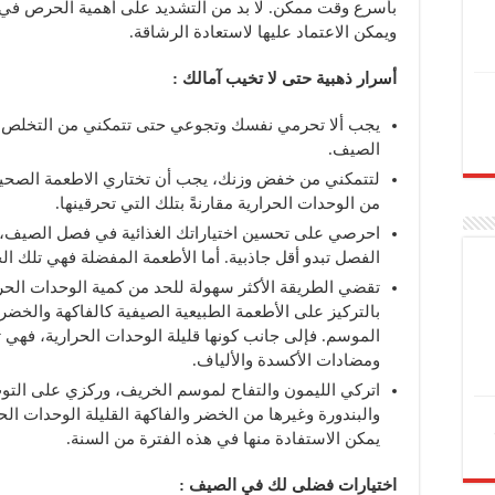
بأسرع وقت ممكن. لا بد من التشديد على أهمية الحرص في ا
ويمكن الاعتماد عليها لاستعادة الرشاقة.
أسرار
ذهبية
حتى
لا
تخيب
آمالك
:
يجب ألا تحرمي نفسك وتجوعي حتى تتمكني من التخلص م
الصيف.
لتتمكني من خفض وزنك، يجب أن تختاري الاطعمة الصح
من الوحدات الحرارية مقارنةً بتلك التي تحرقينها.
احرصي على تحسين اختياراتك الغذائية في فصل الصيف، 
الفصل تبدو أقل جاذبية. أما الأطعمة المفضلة فهي تلك ال
تقضي الطريقة الأكثر سهولة للحد من كمية الوحدات الحرا
بالتركيز على الأطعمة الطبيعية الصيفية كالفاكهة والخضر 
الموسم. فإلى جانب كونها قليلة الوحدات الحرارية، فهي تت
ومضادات الأكسدة والألياف.
اتركي الليمون والتفاح لموسم الخريف، وركزي على التو
والبندورة وغيرها من الخضر والفاكهة القليلة الوحدات الحر
يمكن الاستفادة منها في هذه الفترة من السنة.
اختيارات
فضلى
لك
في
الصيف
: