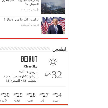
السيناريو؟
‏يوم واحد مضت
ترامب : اقتربنا من الاتفاق !
‏يوم واحد مضت
الطقس
Beirut
Clear Sky
32
س
الرطوبة: 60%
الرياح: 6كيلومتر/ساعة ج.غ
العظمى 32 • الصغرى 32
س
س
س
س
س
30
29
28
27
34
السبت
الأحد
الاثنين
الثلاثاء
الأربعاء