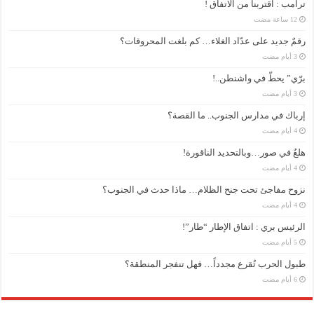
ترامب : اقتربنا من الاتفاق !
رقمٌ جديد على عدّاد الغلاء… كم بلغت المحروقات؟
برّي” يحطّ في واشنطن..!
إرباك في مدارس الجنوب.. ما القصة؟
هلعٌ في صور…وبالتحديد الناقورة!
نزوح مفاجئ تحت جنح الظلام… ماذا حدث في الجنوب؟
الرئيس بري : اتفاق الإطار “طار”!
طبول الحرب تُقرع مجدداً… فهل تنفجر المنطقة؟