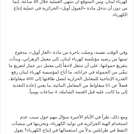
كهرباء لبنان. ومن المتوقّع أن تنتهي العملية خلال 48 ساعة، إنما
من دون أن تدخل مادة «الفيول أويل» الجزائرية في عملية إنتاج
الكهرباء.
وفي الوقت نفسه، وصلت باخرة من مادة «الغاز أويل»، مدفوع
ثمنها من رصيد مؤسّسة كهرباء لبنان، إلى معمل الزهراني، وبدأت
بتفريغ حمولتها، على أن تنتقل لاحقاً إلى معمل دير عمار لتفريغ ما
تبقّى من الحمولة في خزاناته، ما أتاح لمؤسسة كهرباء لبنان رفع
القدرة الإنتاجية للمعامل الحرارية لتصل طاقتها إلى 400 ميغاواط،
فضلاً عن 65 ميغاواط من المعامل المائية، ما يعني إعادة التغذية
إلى ما كانت عليه قبل العتمة الشاملة، 4 ساعات يومياً.
ومع ذلك، طرأ في الأيام الأخيرة سؤال مهم حول سبب عدم
استخدام الهبة الجزائرية في توليد الكهرباء، وتخزينها في منشآت
النفط في طرابلس بدلاً من استعمالها في إنتاج الكهرباء؟ يقول