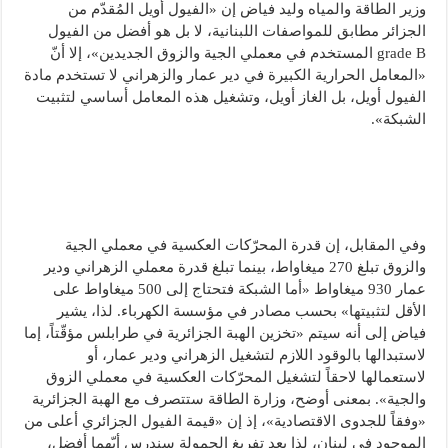
وزير الطاقة والمياه وليد فياض إن «الفيول أويل المُقدّم من
الجزائر مطابق للمواصفات اللبنانية، لا بل هو أفضل من الفيول
grade B المستخدم في معملي الجية والزوق الجديدين»، إلا أنّ
«المعامل الحرارية الكبيرة في دير عمار والزهراني لا تستخدم مادة
الفيول أويل، بل الغاز أويل، وتشغيل هذه المعامل أساسي لتثبيت
الشبكة».
وفي المقابل، إن قدرة المحرّكات العكسية في معملي الجية
والزوق تبلغ 270 ميغاواط، بينما تبلغ قدرة معملي الزهراني ودير
عمار 930 ميغاواط «أما الشبكة فتحتاج إلى 500 ميغاواط على
الأقل لتثبيتها» بحسب مصادر في مؤسسة الكهرباء. لذا، يشير
فياض إلى أنه سيتم «تخزين الهبة الجزائرية في طرابلس مؤقّتاً، إما
لاستبدالها بالوقود اللازم لتشغيل الزهراني ودير عمار، أو
لاستعمالها لاحقاً لتشغيل المحرّكات العكسية في معملي الزوق
والجية». بمعنى أوضح، وزارة الطاقة ستتصرف مع الهبة الجزائرية
«وفقاً للجدوى الاقتصادية»، إذ إن «قيمة الفيول الجزائري أعلى من
الموجود في لبنان، لذا بعد تفريغ الحمولة سندرس أيّهما أفضل،