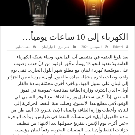
الكهرباء إلى 10 ساعات يومياً…
Editor1
4 سبتمبر، 2024
أخبار بارزة
,
اخبار لبنان
اضف تعليق
بعد بلوغ العتمة في منتصف آب الماضي، وبقاء شبكة الكهرباء
العامة بلا تغذية لنحو 15 يوماً، تدفّق الوقود من كلّ حدب وصوب
على مؤسّسة كهرباء لبنان مع مطلع شهر أيلول الجاري. ففي يوم
واحد، وصلت باخرة محمّلة بمادة «الفيول أويل» مرسلة من الجزائر
إلى لبنان على سبيل الهبة، وباخرة أخرى محمّلة بمادة «الغاز
أويل» الذي اشترته وزارة الطاقة بمناقصة عمومية في تموز
الماضي. إذاً، كيف ستتعامل وزارة الطاقة مع الوفر النسبي في
الوقود؟في مطلع هذا الأسبوع، وصلت هبة النفط الجزائرية إلى
لبنان، وأعطت وزارة الطاقة والمياه الإذن بتفريغ 30 ألف طن من
مادة «الفيول أويل» في منشآت النفط في طرابس. وبدأت الباخرة
«عين أكر»، يوم الإثنين، بتفريغ حمولتها بعد الانتهاء من تنظيف
خزانات النفط وأن..ابيب المصبات البحرية، وفقاً لبيان مؤسسة