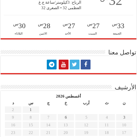
32
الرياح: 3كيلومتر/ساعة ج.غ
العظمى 32 • الصغرى 32
س
س
س
س
س
30
28
27
27
33
الجمعة
السبت
الأحد
الاثنين
الثلاثاء
تواصل معنا
الأرشيف
أغسطس 2026
ن
ث
أرب
خ
ج
س
د
2
1
9
8
7
6
5
4
3
16
15
14
13
12
11
10
23
22
21
20
19
18
17