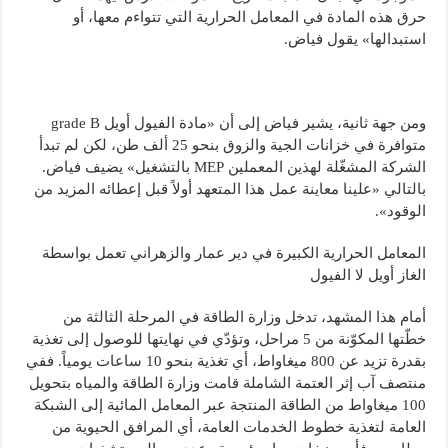
حرق هذه المادة في المعامل الحرارية التي تتواءم معها، أو
استبدالها» يقول فياض.
ومن جهة ثانية، يشير فياض إلى أن «مادة الفيول أويل grade B
متوافرة في خزانات الجية والزوق بنحو 25 ألف طن، لكن لم تبدأ
الشركة المشغّلة لهذين المعملين MEP بالتشغيل» يضيف فياض.
بالتالي «علينا معاينة عمل هذا المتعهد أولاً قبل إعطائه المزيد من
الوقود».
المعامل الحرارية الكبيرة في دير عمار والزهراني تعمل بواسطة
الغاز أويل لا الفيول
أمام هذا المشهد، تدخل وزارة الطاقة في المرحلة الثالثة من
خطّتها المكوّنة من 5 مراحل، وتؤدّي في نهايتها للوصول إلى تغذية
بقدرة تزيد عن 800 ميغاواط، أي تغذية بنحو 10 ساعات يومياً. ففي
منتصف آب إثر العتمة الشاملة قامت وزارة الطاقة والمياه بتحويل
100 ميغاواط من الطاقة المنتجة عبر المعامل المائية إلى الشبكة
العامة لتغذية خطوط الخدمات العامة، أي المرافق الحيوية من