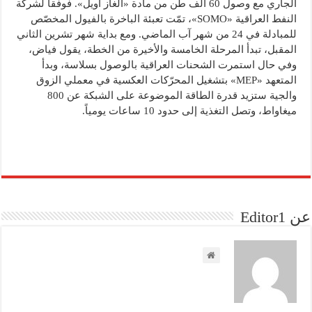
الجاري مع وصول 60 ألف طن من مادة «الغاز أويل». فوفقاً لشركة
النفط العراقية «SOMO»، تمّت تعبئة الباخرة بالفيول المخصّص
للمبادلة في 24 من شهر آب الماضي. ومع بداية شهر تشرين الثاني
المقبل، تبدأ المرحلة الخامسة والأخيرة من الخطة، يقول فياض،
وفي حال استمرت الشحنات العراقية بالوصول بسلاسة، وبدأ
المتعهد «MEP» بتشغيل المحرّكات العكسية في معملي الزوق
والجية ستزيد قدرة الطاقة الموضوعة على الشبكة عن 800
ميغاواط، وتصل التغذية إلى حدود 10 ساعات يومياً.
عن Editor1