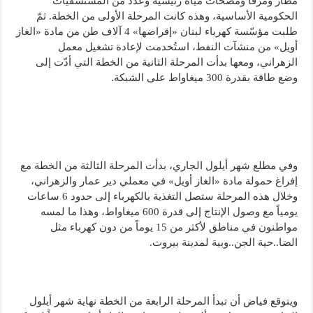
مطار ومرفأ ومضخات مياه رئيسية وعدد من المستشفيات
الحكومية الأساسية، وهذه كانت المرحلة الأولى من الخطة. ثمّ
طلبت مؤسّسة كهرباء لبنان «إقراضها» 4 آلاف طن من مادة «الغاز
أويل» من منشآت النفط، استُخدمت لإعادة تشغيل معمل
الزهراني، ومعها بدأت المرحلة الثانية من الخطة التي أدّت إلى
وضع طاقة بقدرة 300 ميغاواط على الشبكة.
وفي مطلع شهر أيلول الجاري، بدأت المرحلة الثالثة من الخطة مع
إفراغ حمولة مادة «الغاز أويل» في معملي دير عمار والزهراني،
وخلال هذه المرحلة ستصل التغذية بالكهرباء إلى حدود 6 ساعات
يومياً مع وصول الإنتاج إلى قدرة 600 ميغاواط، وهذا ما لمسه
مواطنون في مناطق لأكثر من 15 يوماً من دون كهرباء مثل
الضا..حية الجن..وبية لمدينة بيروت.
ويتوقع فياض أن تبدأ المرحلة الرابعة من الخطة نهاية شهر أيلول