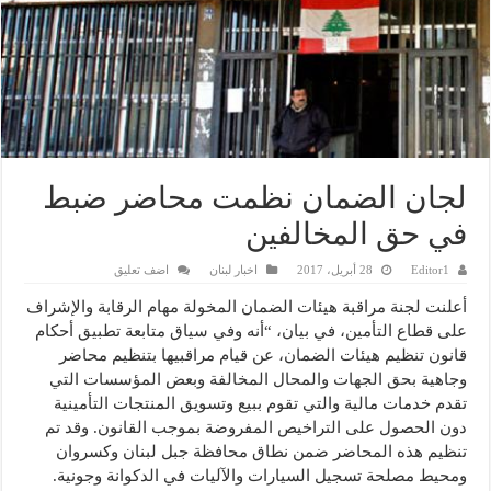
لجان الضمان نظمت محاضر ضبط
في حق المخالفين
Editor1
28 أبريل، 2017
اخبار لبنان
اضف تعليق
أعلنت لجنة مراقبة هيئات الضمان المخولة مهام الرقابة والإشراف
على قطاع التأمين، في بيان، “أنه وفي سياق متابعة تطبيق أحكام
قانون تنظيم هيئات الضمان، عن قيام مراقبيها بتنظيم محاضر
وجاهية بحق الجهات والمحال المخالفة وبعض المؤسسات التي
تقدم خدمات مالية والتي تقوم ببيع وتسويق المنتجات التأمينية
دون الحصول على التراخيص المفروضة بموجب القانون. وقد تم
تنظيم هذه المحاضر ضمن نطاق محافظة جبل لبنان وكسروان
ومحيط مصلحة تسجيل السيارات والآليات في الدكوانة وجونية.