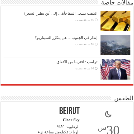
مقالات خاصة
الذهب يشعل المفاجأة… إلى أين يطير السعر؟
إنذار في الجنوب… هل يتكرّر السيناريو؟
ترامب : اقتربنا من الاتفاق !
الطقس
Beirut
Clear Sky
30
س
الرطوبة: 59%
الرياح: 3كيلومتر/ساعة ج.غ