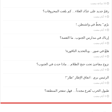
رقمٌ جديد على عدّاد الغلاء… كم بلغت المحروقات؟
برّي” يحطّ في واشنطن..!
إرباك في مدارس الجنوب.. ما القصة؟
هلعٌ في صور…وبالتحديد الناقورة!
نزوح مفاجئ تحت جنح الظلام… ماذا حدث في الجنوب؟
الرئيس بري : اتفاق الإطار “طار”!
طبول الحرب تُقرع مجدداً… فهل تنفجر المنطقة؟