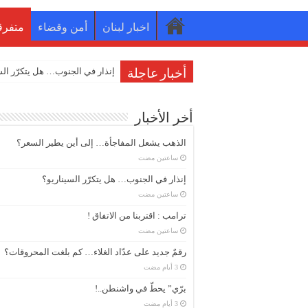
اخبار لبنان
أمن وقضاء
متفرق
إنذار في الجنوب… هل يتكرّر الس
أخبار عاجلة
أخر الأخبار
الذهب يشعل المفاجأة… إلى أين يطير السعر؟
‏ساعتين مضت
إنذار في الجنوب… هل يتكرّر السيناريو؟
‏ساعتين مضت
ترامب : اقتربنا من الاتفاق !
‏ساعتين مضت
رقمٌ جديد على عدّاد الغلاء… كم بلغت المحروقات؟
برّي” يحطّ في واشنطن..!