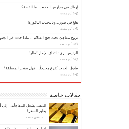
إرباك في مدارس الجنوب.. ما القصة؟
هلعٌ في صور…وبالتحديد الناقورة!
نزوح مفاجئ تحت جنح الظلام… ماذا حدث في الجن
الرئيس بري : اتفاق الإطار “طار”!
طبول الحرب تُقرع مجدداً… فهل تنفجر المنطقة؟
مقالات خاصة
الذهب يشعل المفاجأة… إلى أ
يطير السعر؟
‏ساعتين مضت
إنذار في الجنوب… هل يتكرّر