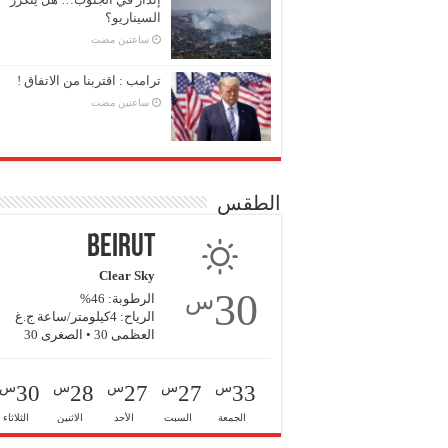
السيناريو؟
‏ساعتين مضت
ترامب : اقتربنا من الاتفاق !
‏ساعتين مضت
الطقس
Beirut
Clear Sky
30
س
الرطوبة: 46%
الرياح: 4كيلومتر/ساعة ج.غ
العظمى 30 • الصغرى 30
س
س
س
س
س
30
28
27
27
33
الجمعة
السبت
الأحد
الاثنين
الثلاثاء