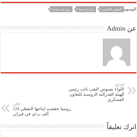
الوسوم
الجيش اللبناني
مزارع شبعا
مزرعة بسترا
عن Admin
السابق
اللواء بصبوص التقى نائب رئيس
الهيئة الفدرالية الروسية للتعاون
العسكري
التالي
روسيا خفضت إنتاجها النفطي 124
ألف ب/ي في فبراير
اترك تعليقاً