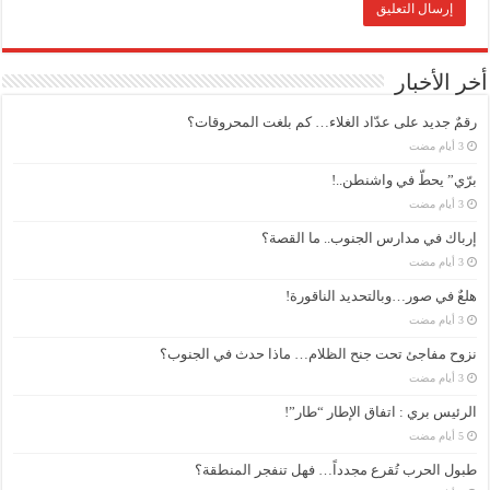
أخر الأخبار
رقمٌ جديد على عدّاد الغلاء… كم بلغت المحروقات؟
برّي” يحطّ في واشنطن..!
إرباك في مدارس الجنوب.. ما القصة؟
هلعٌ في صور…وبالتحديد الناقورة!
نزوح مفاجئ تحت جنح الظلام… ماذا حدث في الجنوب؟
الرئيس بري : اتفاق الإطار “طار”!
طبول الحرب تُقرع مجدداً… فهل تنفجر المنطقة؟