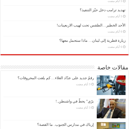
تهديد ترامب دخل حيّز التنفيذ؟
الأحد الخطير…الطقس تحت لهيب الاربعينات!
زيارة قطرية إلى لبنان… ماذا ستحمل معها؟
مقالات خاصة
رقمٌ جديد على عدّاد الغلاء… كم بلغت المحروقات؟
برّي” يحطّ في واشنطن..!
إرباك في مدارس الجنوب.. ما القصة؟