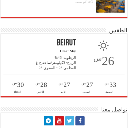
الطقس
Beirut
Clear Sky
26
س
الرطوبة: 46%
الرياح: 3كيلومتر/ساعة ج.غ
العظمى 26 • الصغرى 26
س
س
س
س
س
30
28
27
27
33
الجمعة
السبت
الأحد
الاثنين
الثلاثاء
تواصل معنا