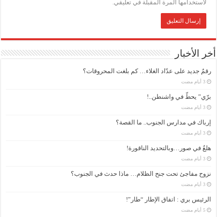
لاستخدامها المرة المقبلة في تعليقي.
أخر الأخبار
رقمٌ جديد على عدّاد الغلاء… كم بلغت المحروقات؟
برّي” يحطّ في واشنطن..!
إرباك في مدارس الجنوب.. ما القصة؟
هلعٌ في صور…وبالتحديد الناقورة!
نزوح مفاجئ تحت جنح الظلام… ماذا حدث في الجنوب؟
الرئيس بري : اتفاق الإطار “طار”!