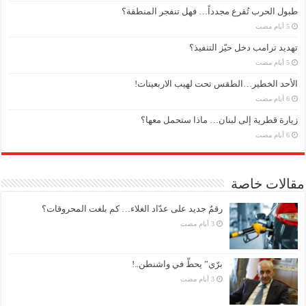
طبول الحرب تُقرع مجدداً… فهل تنفجر المنطقة؟
تهديد ترامب دخل حيّز التنفيذ؟
الأحد الخطير…الطقس تحت لهيب الاربعينات!
زيارة قطرية إلى لبنان… ماذا ستحمل معها؟
مقالات خاصة
رقمٌ جديد على عدّاد الغلاء… كم بلغت المحروقات؟
برّي” يحطّ في واشنطن..!