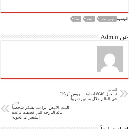
الوسوم
انهيار ثلجي
جثث
كندا
عن Admin
السابق
تسجيل 8046 إصابة بفيروس “زيكا”
في العالم خلال سنتين تقريباً
التالي
البيت الأبيض: ترامب يشكر شخصياً
قائد البارجة التي قصفت قاعدة
الشعيرات الجوية