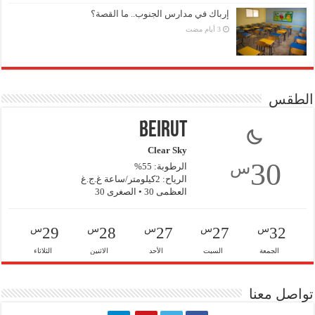
إرباك في مدارس الجنوب.. ما القصة؟
الطقس
Beirut
Clear Sky
30
س
الرطوبة: 55%
الرياح: 2كيلومتر/ساعة غ.ج.غ
العظمى 30 • الصغرى 30
س
س
س
س
س
29
28
27
27
32
الجمعة
السبت
الأحد
الاثنين
الثلاثاء
تواصل معنا