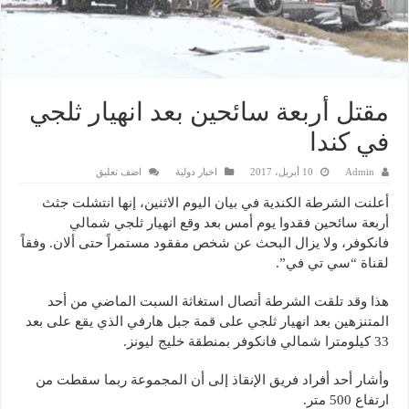
مقتل أربعة سائحين بعد انهيار ثلجي
في كندا
Admin
10 أبريل، 2017
اخبار دولية
اضف تعليق
أعلنت الشرطة الكندية في بيان اليوم الاثنين، إنها انتشلت جثث
أربعة سائحين فقدوا يوم أمس بعد وقع انهيار ثلجي شمالي
فانكوفر، ولا يزال البحث عن شخص مفقود مستمراً حتى ألان. وفقاً
لقناة “سي تي في”.
هذا وقد تلقت الشرطة أتصال استغاثة السبت الماضي من أحد
المتنزهين بعد انهيار ثلجي على قمة جبل هارفي الذي يقع على بعد
33 كيلومترا شمالي فانكوفر بمنطقة خليج ليونز.
وأشار أحد أفراد فريق الإنقاذ إلى أن المجموعة ربما سقطت من
ارتفاع 500 متر.