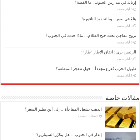
إرباك في مدارس الجنوب.. ما القصة؟
هلعٌ في صور…وبالتحديد الناقورة!
نزوح مفاجئ تحت جنح الظلام… ماذا حدث في الجنوب؟
الرئيس بري : اتفاق الإطار “طار”!
طبول الحرب تُقرع مجدداً… فهل تنفجر المنطقة؟
مقالات خاصة
الذهب يشعل المفاجأة… إلى أين يطير السعر؟
إنذار في الجنوب… هل يتكرّر السيناريو؟