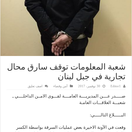
شعبة المعلومات توقف سارق محال
تجارية في جبل لبنان
Editor1
30 نوفمبر، 2017
أمن وقضاء
اضف تعليق
صـــــدر عــــن المديريــــة العامــــة لقـــوى الامــن الداخلــــي ـ
شعبـــة العلاقـــات العامـة
البــــــلاغ التالـــــي:
وقعت في الآونة الاخيرة بعض عمليات السرقة بواسطة الكسر