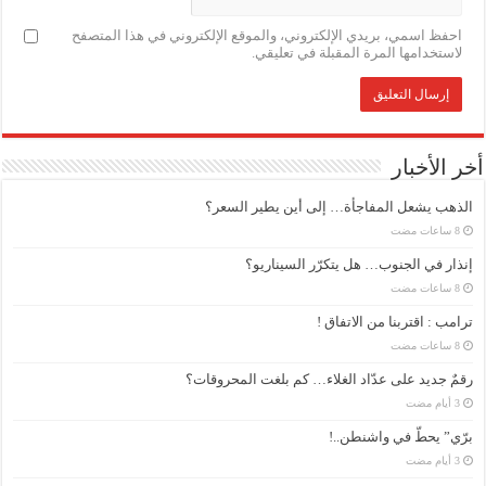
احفظ اسمي، بريدي الإلكتروني، والموقع الإلكتروني في هذا المتصفح
لاستخدامها المرة المقبلة في تعليقي.
أخر الأخبار
الذهب يشعل المفاجأة… إلى أين يطير السعر؟
إنذار في الجنوب… هل يتكرّر السيناريو؟
ترامب : اقتربنا من الاتفاق !
رقمٌ جديد على عدّاد الغلاء… كم بلغت المحروقات؟
برّي” يحطّ في واشنطن..!