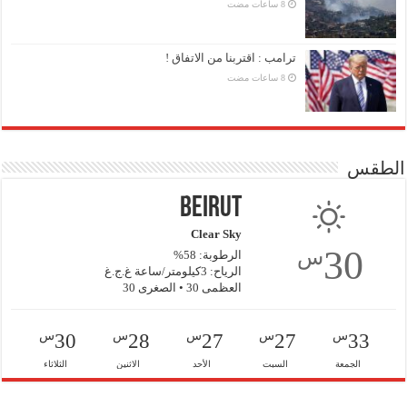
ترامب : اقتربنا من الاتفاق !
الطقس
Beirut
Clear Sky
30
س
الرطوبة: 58%
الرياح: 3كيلومتر/ساعة غ.ج.غ
العظمى 30 • الصغرى 30
س
س
س
س
س
30
28
27
27
33
الجمعة
السبت
الأحد
الاثنين
الثلاثاء