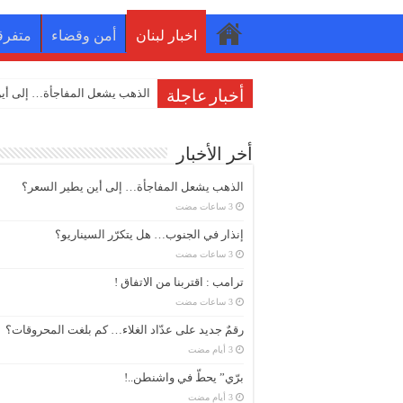
اخبار لبنان
أمن وقضاء
متفرق
إنذا
أخبار عاجلة
أخر الأخبار
الذهب يشعل المفاجأة… إلى أين يطير السعر؟
إنذار في الجنوب… هل يتكرّر السيناريو؟
ترامب : اقتربنا من الاتفاق !
رقمٌ جديد على عدّاد الغلاء… كم بلغت المحروقات؟
برّي” يحطّ في واشنطن..!