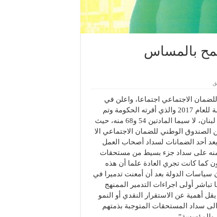
مح بالمساس
ق
لضمان الاجتماعي اجتماعا، واعلن في
بيان انه “بعد اطلاع النقابة على مشروع قانون الموازنة العامة للعام 2017 والذي أقرته الحكومة وتم
تمرير مواد قانونية فيه تهدد استقرار الضمان الاجتماعي في لبنان، لا سيما المادتين 54 و68 منه، حيث
ذمة من الصندوق الوطني للضمان الاجتماعي الا
يعد أحد الضمانات لسداد أصحاب العمل
 في حكمهم للاشتراكات المتوجبة، كما تنص المادة 68 منه على سداد جزء بسيط من مستحقات
ون كما كانت تجري العادة علما أن هذه
أن سياسات الدولة بعد أن أمعنت تدميرا في
 تباشر أولى اجراءات التدمير الممنهج
قل أهمية عن الاستقرار النقدي أو النمو
الى سداد المستحقات المتوجبة بذمتهم
 والمؤسسة”.