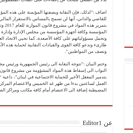
اضاف :”لذلك، فإن النقابة وبصفتها المؤتمنة على هذه الم
للقاصي والداني، أنها لن تسمح بالمساس بالاستقرار المالي
بتمرير
المؤسسة وكافة أجهزة المؤسسة من مجلس الإدارة وإدارة ول
وتحمل مسؤولياتهم على كافة الأصعدة، كما تحيي الاتحاد الع
طارىء وتدعو كافة القوى والقيادات النقابية لحماية هذه الأما
ونصف من المواطنين”.
وختم البيان :”تتوجه النقابة الى رئيس الجمهورية ورئيس 
النواب الى إسقاط هذه المواد المشؤومة من مشروع قانون 
بتدمير المعقل الأخير للحماية الاجتماعية في لبنان”، داعية
العمل لساعتين بدءا من ظهر غد الخميس والاعتصام المرك
المصيطبة إضافة الى الاعتصام أمام كافة مكاتب ومراكز الص
عن Editor1