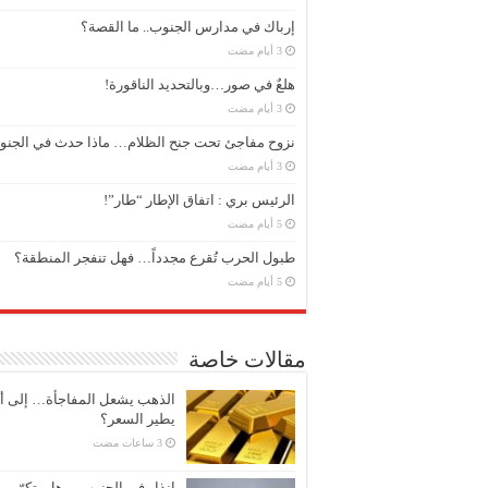
إرباك في مدارس الجنوب.. ما القصة؟
هلعٌ في صور…وبالتحديد الناقورة!
نزوح مفاجئ تحت جنح الظلام… ماذا حدث في الجن
الرئيس بري : اتفاق الإطار “طار”!
طبول الحرب تُقرع مجدداً… فهل تنفجر المنطقة؟
مقالات خاصة
الذهب يشعل المفاجأة… إلى أ
يطير السعر؟
إنذار في الجنوب… هل يتكرّر