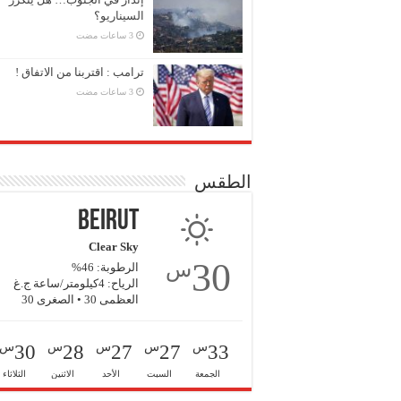
السيناريو؟
ترامب : اقتربنا من الاتفاق !
الطقس
Beirut
Clear Sky
30
س
الرطوبة: 46%
الرياح: 4كيلومتر/ساعة ج.غ
العظمى 30 • الصغرى 30
س
س
س
س
س
30
28
27
27
33
الجمعة
السبت
الأحد
الاثنين
الثلاثاء