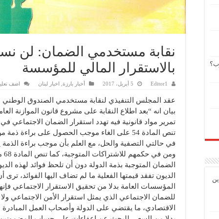
نقابة مستخدمي الضمان: لن نس
وب؟
بالاستقرار المالي للمؤسسة
Editor1
5 أبريل، 2017
أخبار بارزة
,
اخبار لبنان
اضف تعلي
عقد المجلس التنفيذي لنقابة مستخدمي الصندوق الوطني ل
تنص المادة 54 على الغاء موجب الحصول على براءة 
في حالتي التصفية والحل، مع العلم بأن موجب براءة الذمة 
ومن
الضمان المتوجبة بذمة الدولة دون أن تلحظ فوائد لهذه الدي
الديون تفقد قيمتها الفعلية ما لم تضاف اليها الفوائد، ترى 
ين
المؤسسات العامة بدلا من تحقيق الاستقرار الاجتماعي فإنها
للضمان الاجتماعي الذي يمثل استقرار الأمن الاجتماعي ولا ي
الاقتصادي، ما يقتضي على الدولة وأصحاب العمل المبادرة 
بدلا من السعي للبحث عن إعفاءات على حساب المضمونين