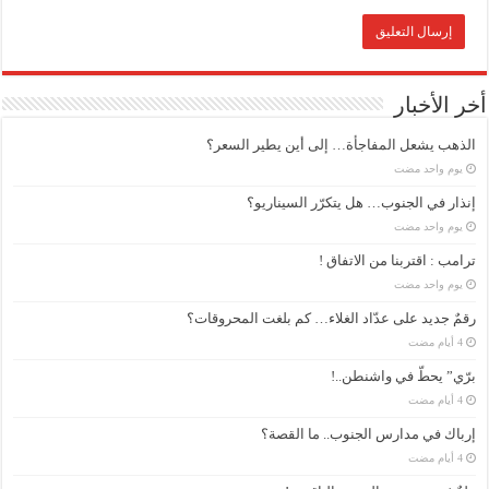
أخر الأخبار
الذهب يشعل المفاجأة… إلى أين يطير السعر؟
‏يوم واحد مضت
إنذار في الجنوب… هل يتكرّر السيناريو؟
‏يوم واحد مضت
ترامب : اقتربنا من الاتفاق !
‏يوم واحد مضت
رقمٌ جديد على عدّاد الغلاء… كم بلغت المحروقات؟
برّي” يحطّ في واشنطن..!
إرباك في مدارس الجنوب.. ما القصة؟