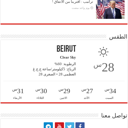
ترامب : اقتربنا من الاتفاق !
‏يوم واحد مضت
الطقس
Beirut
Clear Sky
28
س
الرطوبة: 60%
الرياح: 5كيلومتر/ساعة ج.ج.غ
العظمى 28 • الصغرى 28
س
س
س
س
س
31
30
29
27
34
السبت
الأحد
الاثنين
الثلاثاء
الأربعاء
تواصل معنا