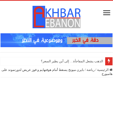
إنذار ف
الرئيسية
/
رياضة
/
بايرن ميونخ يسقط أمام هوفنهايم و فوز عريض لدورتموند على
هامبورج