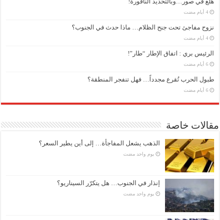
هلعٌ في صور…وبالتحديد الناقورة!
نزوح مفاجئ تحت جنح الظلام… ماذا حدث في الجنوب؟
الرئيس بري : اتفاق الإطار “طار”!
طبول الحرب تُقرع مجدداً… فهل تنفجر المنطقة؟
مقالات خاصة
الذهب يشعل المفاجأة… إلى أين يطير السعر؟
‏يوم واحد مضت
إنذار في الجنوب… هل يتكرّر السيناريو؟
‏يوم واحد مضت