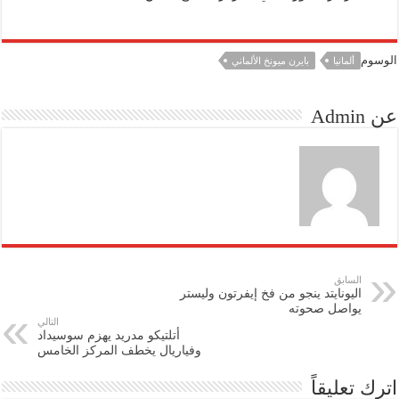
الوسوم
ألمانيا
بايرن ميونخ الألماني
عن Admin
السابق
اليونايتد ينجو من فخ إيفرتون وليستر
يواصل صحوته
التالي
أتلتيكو مدريد يهزم سوسيداد
وفياريال يخطف المركز الخامس
اترك تعليقاً