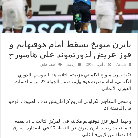
بايرن ميونخ يسقط أمام هوفنهايم و
فوز عريض لدورتموند على هامبورج
Admin
5 أبريل، 2017
رياضة
اضف تعليق
تكبد بايرن ميونخ الألماني هزيمته الثانية هذا الموسم بالدوري
الألماني، أمام مضيفه هوفنهايم، ضمن الجولة 27 من منافسات
الدوري الألماني.
و سجل المهاجم الكراوتي اندريج كراماريتش هدف الضيوف الوحيد
في الدقيقة 21.
و بهذا الفوز عزز هوفنهايم مكانته في المركز الثالث بـ 51 نقطة،
فيما تجمد رصيد بايرن ميونخ عن النقطة 65 في الصدارة، بفارق
13 نقطة عن لايبزيج الثاني.