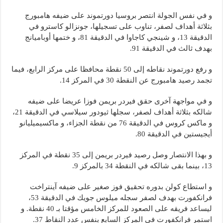
و في نفس الجولة انتصر بروسيا دورتموند على ضيفه هامبورج
بثلاثة أهداف لصفر، تناوب على تسجيلها، جونزالو كاسترو في
الدقيقة 13، و شينجي كاجاوا في الدقيقة 81، و ختمها أوباميانج
بهدف ثالث في الدقيقة 91.
و رفع دورتموند نقاطه إلى 50 نقطة محافظا على مركز الرابع، فيما
تجمد رصيد هامبورج عن النقطة 30 في المركز 14.
و في مواجهة آخرى حقق فيردر بريمن فوزا عريضا على ضيفه
شالكه بثلاثة أهداف لصفر، سجلها ثيودور سيلاسي في الدقيقة 21،
و ماكس كروس في الدقيقة 76 من نقطة الجزاء، و ماكسيميليانو
أيجيستين في الدقيقة 80.
و بهذا الانتصار وصل رصيد فيردر بريمن إلى 35 نقطة في المركز
13، بينما بقى شالكه في النقطة 34 بالمركز 9.
و استطاع كولن بدوره تحقيق فوز صغير على ضيفه آينتراخت
فرانكفورت بهدف لصفر سجله ميلوس جويك في الدقيقة 53،
ليساعد فريقه على الصعود للمركز الخامس مؤقتا بـ 40 نقطة. و
استمر فرانكفورت في المركز السابع بنفس عدد النقاط 37.