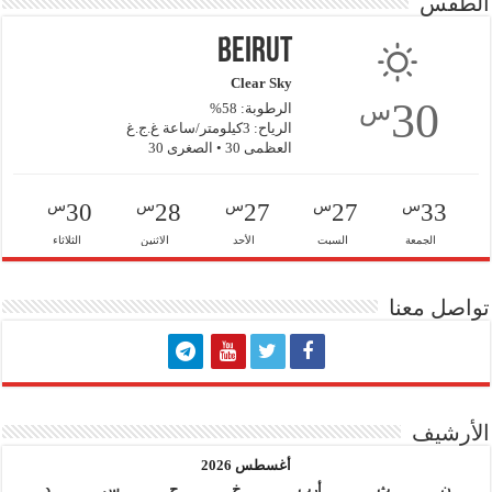
الطقس
Beirut
Clear Sky
30
س
الرطوبة: 58%
الرياح: 3كيلومتر/ساعة غ.ج.غ
العظمى 30 • الصغرى 30
س
س
س
س
س
30
28
27
27
33
الجمعة
السبت
الأحد
الاثنين
الثلاثاء
تواصل معنا
الأرشيف
أغسطس 2026
ن
ث
أرب
خ
ج
س
د