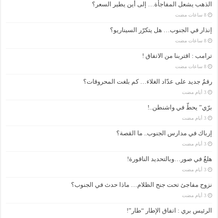
الذهب يشعل المفاجأة… إلى أين يطير السعر؟
إنذار في الجنوب… هل يتكرّر السيناريو؟
ترامب : اقتربنا من الاتفاق !
رقمٌ جديد على عدّاد الغلاء… كم بلغت المحروقات؟
برّي” يحطّ في واشنطن..!
إرباك في مدارس الجنوب.. ما القصة؟
هلعٌ في صور…وبالتحديد الناقورة!
نزوح مفاجئ تحت جنح الظلام… ماذا حدث في الجنوب؟
الرئيس بري : اتفاق الإطار “طار”!