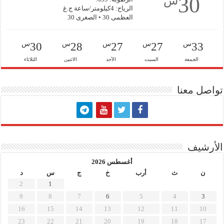
30
س
الرياح: 4كيلومتر/ساعة ج.غ
العظمى 30 • الصغرى 30
س
س
س
س
س
30
28
27
27
33
الجمعة
السبت
الأحد
الاثنين
الثلاثاء
تواصل معنا
الأرشيف
أغسطس 2026
ن
ث
أرب
خ
ج
س
د
2
1
9
8
7
6
5
4
3
16
15
14
13
12
11
10
23
22
21
20
19
18
17