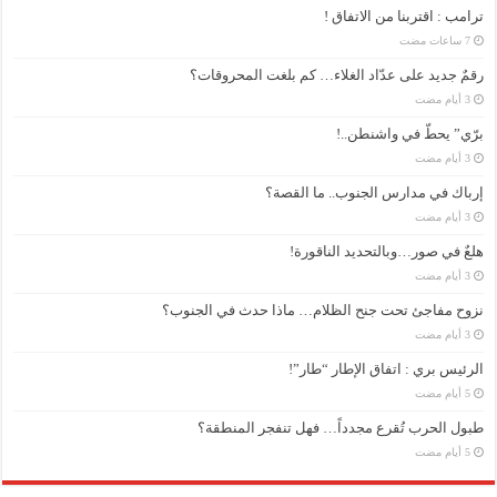
ترامب : اقتربنا من الاتفاق !
رقمٌ جديد على عدّاد الغلاء… كم بلغت المحروقات؟
برّي” يحطّ في واشنطن..!
إرباك في مدارس الجنوب.. ما القصة؟
هلعٌ في صور…وبالتحديد الناقورة!
نزوح مفاجئ تحت جنح الظلام… ماذا حدث في الجنوب؟
الرئيس بري : اتفاق الإطار “طار”!
طبول الحرب تُقرع مجدداً… فهل تنفجر المنطقة؟