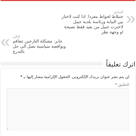
السابق
‏جنبلاط لحواط مغردا: اذا كنت لاختار
بين النيابة ورئاسة بلدية جبيل
لاخترت جبيل من بعيد فقط نصيحة
او وجهة نظر
التالي
جابر: مشكلة النازحين تتفاقم
وبواقعية سياسية نصل الى حل
بالتدرج
اترك تعليقاً
لن يتم نشر عنوان بريدك الإلكتروني.
الحقول الإلزامية مشار إليها بـ
*
التعليق
*