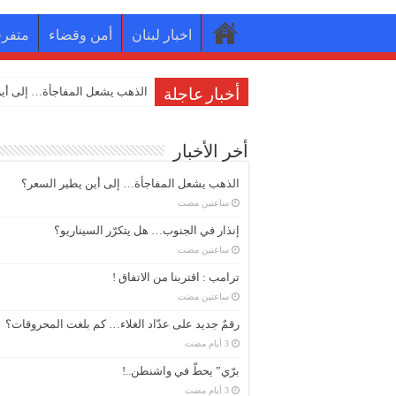
اخبار لبنان
أمن وقضاء
متفر
الذهب يشعل المفاجأة… إلى أين
أخبار عاجلة
أخر الأخبار
الذهب يشعل المفاجأة… إلى أين يطير السعر؟
‏ساعتين مضت
إنذار في الجنوب… هل يتكرّر السيناريو؟
‏ساعتين مضت
ترامب : اقتربنا من الاتفاق !
‏ساعتين مضت
رقمٌ جديد على عدّاد الغلاء… كم بلغت المحروقات؟
برّي” يحطّ في واشنطن..!