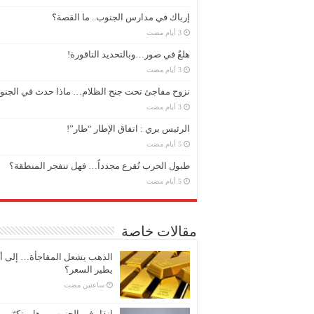
إرباك في مدارس الجنوب.. ما القصة؟
هلعٌ في صور…وبالتحديد الناقورة!
نزوح مفاجئ تحت جنح الظلام… ماذا حدث في الجن
الرئيس بري : اتفاق الإطار “طار”!
طبول الحرب تُقرع مجدداً… فهل تنفجر المنطقة؟
مقالات خاصة
الذهب يشعل المفاجأة… إلى أ
يطير السعر؟
‏ساعتين مضت
إنذار في الجنوب… هل يتكرّر