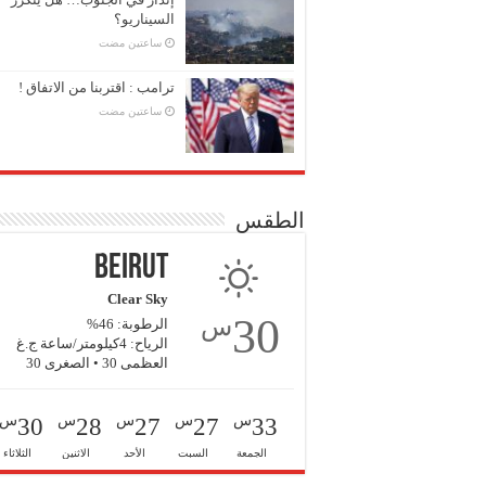
السيناريو؟
‏ساعتين مضت
ترامب : اقتربنا من الاتفاق !
‏ساعتين مضت
الطقس
Beirut
Clear Sky
30
س
الرطوبة: 46%
الرياح: 4كيلومتر/ساعة ج.غ
العظمى 30 • الصغرى 30
س
س
س
س
س
30
28
27
27
33
الجمعة
السبت
الأحد
الاثنين
الثلاثاء