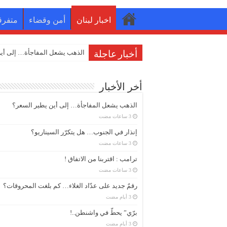
اخبار لبنان
أمن وقضاء
متفرق
إنذار
أخبار عاجلة
أخر الأخبار
الذهب يشعل المفاجأة… إلى أين يطير السعر؟
إنذار في الجنوب… هل يتكرّر السيناريو؟
ترامب : اقتربنا من الاتفاق !
رقمٌ جديد على عدّاد الغلاء… كم بلغت المحروقات؟
برّي” يحطّ في واشنطن..!