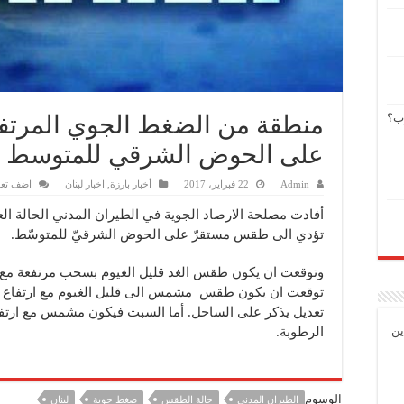
وب؟
منطقة من الضغط الجوي المرت
على الحوض الشرقي للمتوسط
Admin
22 فبراير، 2017
أخبار بارزة
,
اخبار لبنان
اضف تعل
أفادت مصلحة الارصاد الجوية في الطيران المدني الحالة ا
تؤدي الى طقس مستقرّ على الحوض الشرقيّ للمتوسّط.
وتوقعت ان يكون طقس الغد قليل الغيوم بسحب مرتفعة مع 
توقعت ان يكون طقس مشمس الى قليل الغيوم مع ارتفاع مح
تعديل يذكر على الساحل. أما السبت فيكون مشمس مع ارتفا
ين
الرطوبة.
الوسوم
الطيران المدني
حالة الطقس
ضغط جوية
لبنان