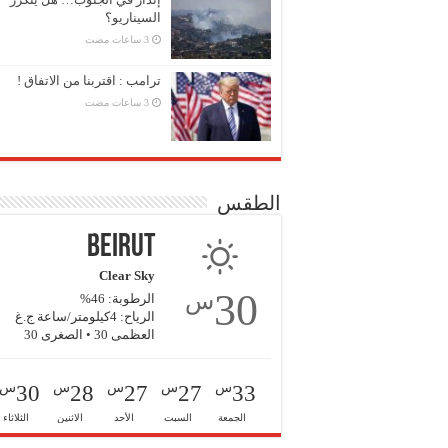
السيناريو؟
ترامب : اقتربنا من الاتفاق !
الطقس
Beirut
Clear Sky
30
س
الرطوبة: 46%
الرياح: 4كيلومتر/ساعة ج.غ
العظمى 30 • الصغرى 30
س
س
س
س
س
30
28
27
27
33
الجمعة
السبت
الأحد
الاثنين
الثلاثاء