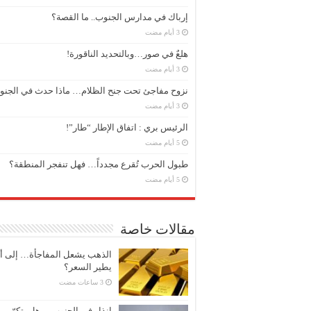
إرباك في مدارس الجنوب.. ما القصة؟
هلعٌ في صور…وبالتحديد الناقورة!
نزوح مفاجئ تحت جنح الظلام… ماذا حدث في الجن
الرئيس بري : اتفاق الإطار “طار”!
طبول الحرب تُقرع مجدداً… فهل تنفجر المنطقة؟
مقالات خاصة
الذهب يشعل المفاجأة… إلى أ
يطير السعر؟
إنذار في الجنوب… هل يتكرّر