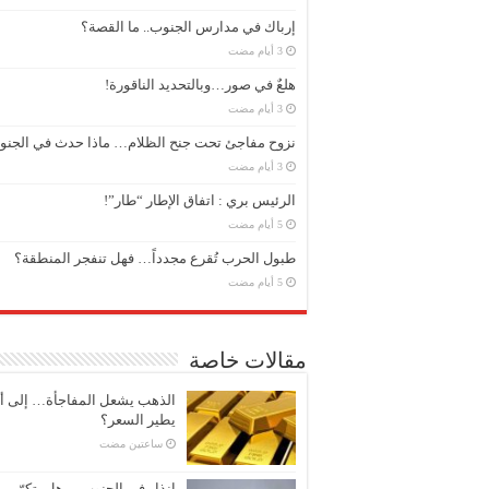
إرباك في مدارس الجنوب.. ما القصة؟
هلعٌ في صور…وبالتحديد الناقورة!
نزوح مفاجئ تحت جنح الظلام… ماذا حدث في الجن
الرئيس بري : اتفاق الإطار “طار”!
طبول الحرب تُقرع مجدداً… فهل تنفجر المنطقة؟
مقالات خاصة
الذهب يشعل المفاجأة… إلى أ
يطير السعر؟
‏ساعتين مضت
إنذار في الجنوب… هل يتكرّر