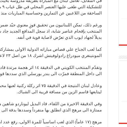
في المقابل، تعامل لبنان مع المباراة بطريقة مدروسة بحيث 
للتش
الساحقة من اللاعبين عن التمارين وحساسية المباريات منذ
ورغم ذلك، تمكن اللبنانيون من تحقيق فوزٍ معنوي جيّد ضمن 
بديلاً لجهاد ايوب الذي تعرّض لاصابة قوية في أنفه.
كما لعب الجناح علي قصاص مباراته الدولية الاولى بمشاركته بد
المونتينغري ميودراغ رادولوفيتش اشرك ١٨ من اصل ٢٣ لاعباً في مباراة اليوم.
وتقدّم المنتخب الكويتي في الدق
الى داخل المنطقة فمرّت الى بندر بورسلي الذي سددها ق
وعادل لبنان النتيجة في الدقيقة ٧٥ اث
ليتابعها قاسم الزين من مسافة قريبة الى الشباك.
وفي الدقيقة الاخيرة من اللقاء، قاد البديل ليوناردو شاهين ه
ممتازة الى مرهج الذي انطلق بها منفرداً وسددها بدقة الى ال