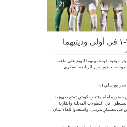
ق
ان لكرة القدم على نظيره الكويتي ٢-١، في مباراة ودية اقيمت بينهما اليوم على ملعب
لدوحة، بحضور وزير الرياضة القطري
فرض حضوره امام منتخبٍ كويتي تمتع بجهوزية
ه ينشطون في البطولات المحلية والقارية
 في معسكرٍ تدريبي، واستعدوا للقاء لبنان