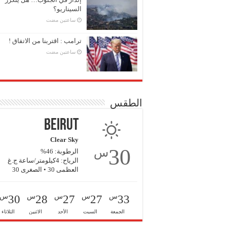
السيناريو؟
‏ساعتين مضت
ترامب : اقتربنا من الاتفاق !
‏ساعتين مضت
الطقس
Beirut
Clear Sky
30
س
الرطوبة: 46%
الرياح: 4كيلومتر/ساعة ج.غ
العظمى 30 • الصغرى 30
س
س
س
س
س
30
28
27
27
33
الجمعة
السبت
الأحد
الاثنين
الثلاثاء