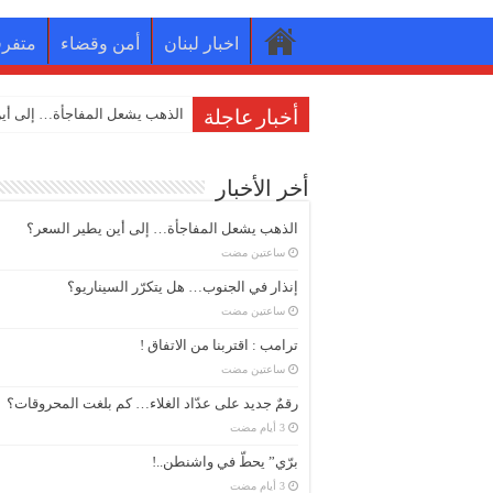
اخبار لبنان
أمن وقضاء
متفر
إ
أخبار عاجلة
أخر الأخبار
الذهب يشعل المفاجأة… إلى أين يطير السعر؟
‏ساعتين مضت
إنذار في الجنوب… هل يتكرّر السيناريو؟
‏ساعتين مضت
ترامب : اقتربنا من الاتفاق !
‏ساعتين مضت
رقمٌ جديد على عدّاد الغلاء… كم بلغت المحروقات؟
برّي” يحطّ في واشنطن..!