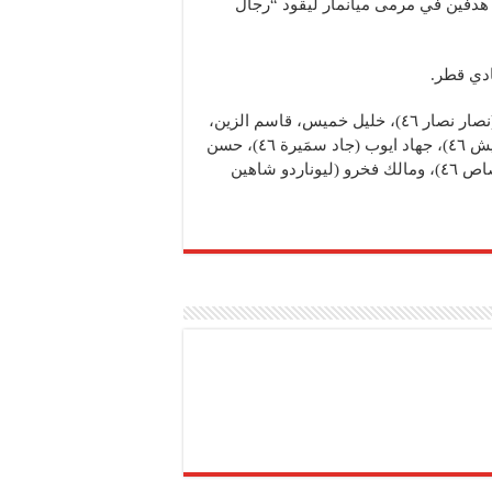
ل هدفين في مرمى ميانمار ليقود “رجال
ادي قطر.
مثّل لبنان: الحارس مصطفى مطر، واللاعبون حسين الزين (نصار نصار ٤٦)، خليل خميس، قاسم الزين،
محمد الحايك (محمد صفوان ٥٩)، احمد خير الدين (علي طنيش ٤٦)، جهاد ايوب (جاد سمَيرة ٤٦)، حسن
كوراني (محمد حيدر ٥٩)، سامي مرهج، ربيع عطايا (علي قصاص ٤٦)، ومالك فخرو (ليوناردو شاهين