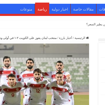
قات
مقالات خاصة
اخبار دولية
رياضة
منوعات
الرئيسية
/
أخبار بارزة
/
منتخب لبنان يفوز على الكويت ٢-١ في أولى وديتيهما