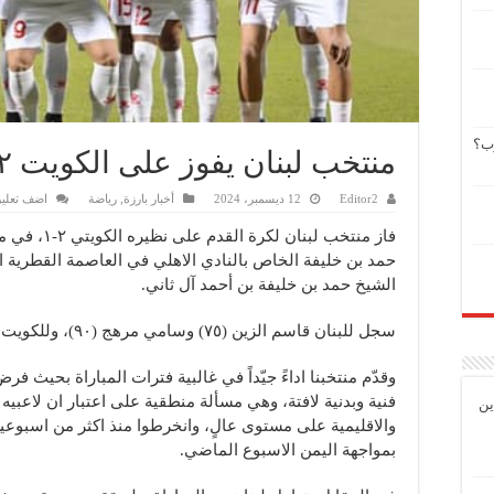
وب؟
منتخب لبنان يفوز على الكويت ٢-١ في أولى وديتيهما
Editor2
12 ديسمبر، 2024
أخبار بارزة
,
رياضة
اضف تعلي
فاز منتخب لبن
حمد بن خليفة الخاص بالنادي الاهلي في العاصمة القطرية ا
الشيخ حمد بن خليفة بن أحمد آل ثاني.
سجل للبنان قاسم الزين (٧٥) وسامي مرهج (٩٠)، وللكويت بندر بورسلي (١٤).
وقدّم منتخبنا اداءً جيّداً في غالبية فترات المباراة بحيث 
فنية وبدنية لافتة، وهي مسألة منطقية على اعتبار ان لاعبي
ين
والاقليمية على مستوى عالٍ، وانخرطوا منذ اكثر من اسبوعين
بمواجهة اليمن الاسبوع الماضي.