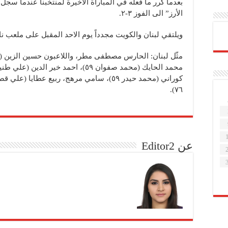
بعدما كرر ما فعله في المباراة الاخيرة لمنتخبنا عندما سج
الأرز” الى الفوز ٣-٢.
ويلتقي لبنان والكويت مجدداً يوم الاحد المقبل على ملعب ن
٧٦).
عن Editor2