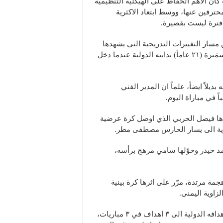
كان الاهم الحفاظ على الهيكلية التنظيمية
كيلة التي طغى عليها العنصر المحلي في ظل غياب ٩ محترفين عنها، ووسط ابتعاد الاكثرية
 فترة ليست بقصيرة.
مسار التغييرات التدريجية التي يشهدها
المنتخب بإقحام عناصر شابة، اذ سجل المدافع الجديد جاد سمَيرة (٢١ عاماً) بدايته الدولية عندما دخل
يلاً ايضاً، علماً ان المدير الفني
يقة ١٤ اثر هجمة مرتدة قادها فيصل الحربي الذي اوصل كرة عرضية
وية الى يسار الحارس مصطفى مطر.
ر ركلة ركنية لعبها محمد حيدر وحوّلها سامي مرهج برأسه،
جمة مرتدة، مرّر على اثرها كرة بينية
زاوية اليمنى.
مرهج (١٧ عاماً) الذي لعب اساسياً للمرة الاولى، رفع عدد اهدافه الدولية الى ٣ اهداف في ٣ مباريات،