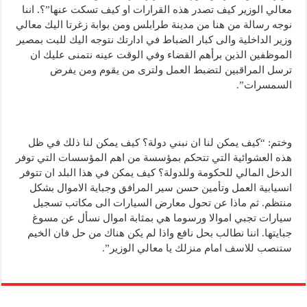
معالي الوزير كيف تصدر هذه القرارات او كيف تسكت عنها”؟. اننا
نوجه رسالة من هنا من مدينة طرابلس ومن بوابة زغرتا اليك معالي
وزير الداخلية والى كبار الضباط في ادارتك نتوجه اليك للبت بمصير
الموظفين الذين برأهم القضاء وفي الوقت عينه نتمنى عليك ان
ترسل المراقبين لتضبط العمل ولترى من يقوم ومن يفرض
السمسرات”.
وختم: “كيف يمكن لنا ان نبني دولة؟ كيف يمكن لنا ذلك في ظل
هذه العشوائية التي تتحكم بمؤسسة من اهم المؤسسات التي توفر
الدخل المالي للحكومة وللدولة؟ كيف يمكن في هذا البلد ان تتوفر
انسيابية العمل وتأمين حسن سير المرافق وجباية الاموال بشكل
منتظم. ثم ماذا عن تحول معارض السيارات الى مكاتب تسجيل
سيارات تجبي اموالا ورسوما هي بمثابة اموال نسأل عن مسوغ
جبايتها. اننا نطالب بحل نافع واذا لم يكن هناك من حل فان الخيم
ستنصب للاسف امام منزلك يا معالي الوزير”.