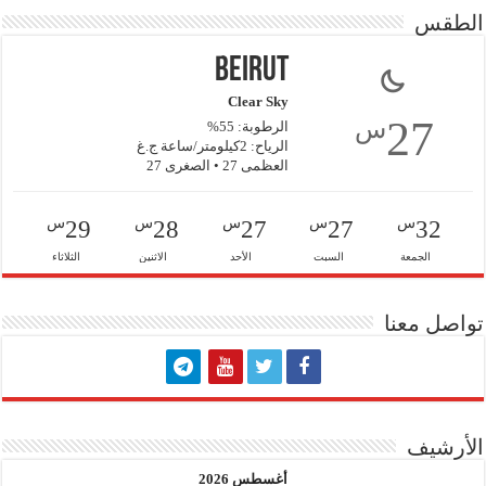
الطقس
Beirut
Clear Sky
27
س
الرطوبة: 55%
الرياح: 2كيلومتر/ساعة ج.غ
العظمى 27 • الصغرى 27
س
س
س
س
س
29
28
27
27
32
الجمعة
السبت
الأحد
الاثنين
الثلاثاء
تواصل معنا
الأرشيف
أغسطس 2026