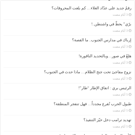
رقمٌ جديد على عدّاد الغلاء… كم بلغت المحروقات؟
برّي” يحطّ في واشنطن..!
إرباك في مدارس الجنوب.. ما القصة؟
هلعٌ في صور…وبالتحديد الناقورة!
نزوح مفاجئ تحت جنح الظلام… ماذا حدث في الجنوب؟
الرئيس بري : اتفاق الإطار “طار”!
طبول الحرب تُقرع مجدداً… فهل تنفجر المنطقة؟
تهديد ترامب دخل حيّز التنفيذ؟