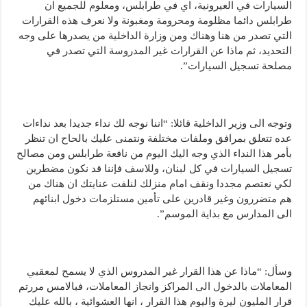
السيارات في العيرونية، اي في طرابلس، ومعلوم للجميع ان
طرابلس دائما مظلومة ومحرومة ومغبونة ولا نعرف هذه القرارات
التي تصدر من هنا وهناك ومن وزارة الداخلية من يصدرها على وجه
التحديد، ثم ماذا عن القرارات غير المدروسة التي تصدر في
مصلحة تسجيل السيارات”.
وتوجه الى وزير الداخلية قائلا: “اننا نوجه لك نداء جديدا بعد نداءات
عده تتعلق بمرافق وملفات مختلفة ونتمنى عليك بالحاح ان تنظر
بأمر هذا النداء الذي وجه اليك اليوم من نافعة طرابلس ومن مصالح
تسجيل السيارات في كل لبنان، وللاسف فإننا قد نكون مضطرين
لكي نعتصم مجددا ونقف امام منزلك لنلفت عنايتك ان هناك من
هم متضررون وغير قادرين على تأمين مستلزمات دخول ابنائهم
الى المدارس مع بداية الموسم”.
وسأل: “ماذا عن هذا القرار غير المدروس الذي لا يسمح لمعقبي
المعاملات بالدخول الى المراكز وانجاز المعاملات، فبالامس مررتم
قرار المليون ليرة واليوم هذا القرار ، انها العشوائية ، بالله عليك