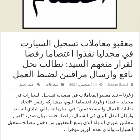
معقبو معاملات تسجيل السيارت
في مجدليا نفذوا اعتصاما رفضا
لقرار منعهم السيد: نطالب بحل
نافع وارسال مراقبين لضبط العمل
Hassan Bazzal
14 أغسطس، 2024
متفرقات
اضف تعليق
زغرتا – نفذ معقبو المعاملات في مصلحة تسجيل السيارات في
مجدليا – قضاء زغرتا، اعتصاما اليوم، بمشاركة رئيس “اتحاد
نقابات العمال والمستخدمين” في لبنان الشمالي شادي السيد،
واركان النقل البري في الشمال، رفضا، حسب بيان صدر، “لقرار
مجلس شورى الدولة الذي يمنع المعقبين من دخول مصالح تسجيل
السيارات والذي نفذه الوزير مؤخرا”.