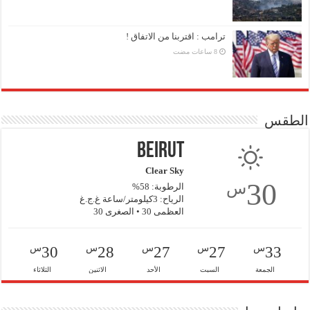
ترامب : اقتربنا من الاتفاق !
الطقس
Beirut
Clear Sky
30
س
الرطوبة: 58%
الرياح: 3كيلومتر/ساعة غ.ج.غ
العظمى 30 • الصغرى 30
س
س
س
س
س
30
28
27
27
33
الجمعة
السبت
الأحد
الاثنين
الثلاثاء