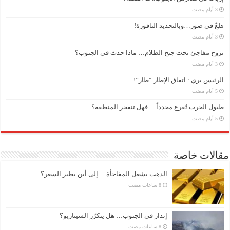
هلعٌ في صور…وبالتحديد الناقورة!
نزوح مفاجئ تحت جنح الظلام… ماذا حدث في الجنوب؟
الرئيس بري : اتفاق الإطار “طار”!
طبول الحرب تُقرع مجدداً… فهل تنفجر المنطقة؟
مقالات خاصة
الذهب يشعل المفاجأة… إلى أين يطير السعر؟
إنذار في الجنوب… هل يتكرّر السيناريو؟