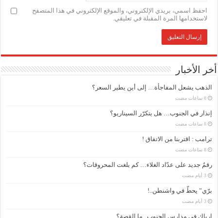
احفظ اسمي، بريدي الإلكتروني، والموقع الإلكتروني في هذا المتصفح
لاستخدامها المرة المقبلة في تعليقي.
أخر الأخبار
الذهب يشعل المفاجأة… إلى أين يطير السعر؟
إنذار في الجنوب… هل يتكرّر السيناريو؟
ترامب : اقتربنا من الاتفاق !
رقمٌ جديد على عدّاد الغلاء… كم بلغت المحروقات؟
برّي” يحطّ في واشنطن..!
إرباك في مدارس الجنوب.. ما القصة؟