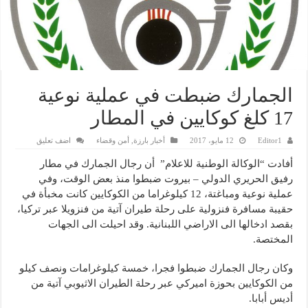
الجمارك ضبطت في عملية نوعية
17 كلغ كوكايين في المطار
Editor1
12 مايو، 2017
أخبار بارزة
,
أمن وقضاء
اضف تعليق
أفادت “الوكالة الوطنية للاعلام” أن رجال الجمارك في مطار
رفيق الحريري الدولي – بيروت ضبطوا منذ بعض الوقت، وفي
عملية نوعية ومباغتة، 12 كيلوغراما من الكوكايين كانت مخبأة في
حقيبة مسافرة فنزولية على رحلة طيران آتية من فنزويلا عبر تركيا،
بقصد ادخالها الى الاراضي اللبنانية. وقد احيلت الى الجهات
المختصة.
وكان رجال الجمارك ضبطوا فجرا، خمسة كيلوغرامات ونصف كيلو
من الكوكايين بحوزة اميركي عبر رحلة الطيران الاثيوبي آتية من
أديس أبابا.