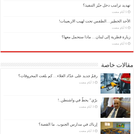
تهديد ترامب دخل حيّز التنفيذ؟
الأحد الخطير…الطقس تحت لهيب الاربعينات!
زيارة قطرية إلى لبنان… ماذا ستحمل معها؟
مقالات خاصة
رقمٌ جديد على عدّاد الغلاء… كم بلغت المحروقات؟
برّي” يحطّ في واشنطن..!
إرباك في مدارس الجنوب.. ما القصة؟