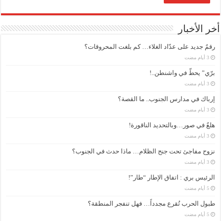
أخر الأخبار
رقمٌ جديد على عدّاد الغلاء… كم بلغت المحروقات؟
برّي” يحطّ في واشنطن..!
إرباك في مدارس الجنوب.. ما القصة؟
هلعٌ في صور…وبالتحديد الناقورة!
نزوح مفاجئ تحت جنح الظلام… ماذا حدث في الجنوب؟
الرئيس بري : اتفاق الإطار “طار”!
طبول الحرب تُقرع مجدداً… فهل تنفجر المنطقة؟