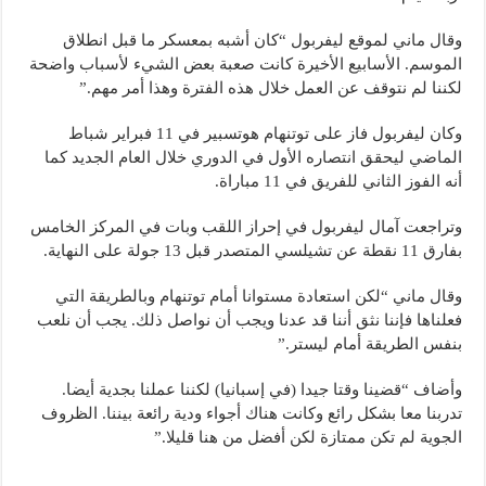
وقال ماني لموقع ليفربول “كان أشبه بمعسكر ما قبل انطلاق
الموسم. الأسابيع الأخيرة كانت صعبة بعض الشيء لأسباب واضحة
لكننا لم نتوقف عن العمل خلال هذه الفترة وهذا أمر مهم.”
وكان ليفربول فاز على توتنهام هوتسبير في 11 فبراير شباط
الماضي ليحقق انتصاره الأول في الدوري خلال العام الجديد كما
أنه الفوز الثاني للفريق في 11 مباراة.
وتراجعت آمال ليفربول في إحراز اللقب وبات في المركز الخامس
بفارق 11 نقطة عن تشيلسي المتصدر قبل 13 جولة على النهاية.
وقال ماني “لكن استعادة مستوانا أمام توتنهام وبالطريقة التي
فعلناها فإننا نثق أننا قد عدنا ويجب أن نواصل ذلك. يجب أن نلعب
بنفس الطريقة أمام ليستر.”
وأضاف “قضينا وقتا جيدا (في إسبانيا) لكننا عملنا بجدية أيضا.
تدربنا معا بشكل رائع وكانت هناك أجواء ودية رائعة بيننا. الظروف
الجوية لم تكن ممتازة لكن أفضل من هنا قليلا.”