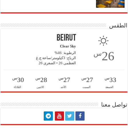
الطقس
Beirut
Clear Sky
26
س
الرطوبة: 46%
الرياح: 3كيلومتر/ساعة ج.غ
العظمى 26 • الصغرى 26
س
س
س
س
س
30
28
27
27
33
الجمعة
السبت
الأحد
الاثنين
الثلاثاء
تواصل معنا