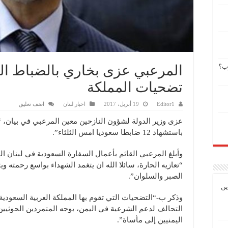
وب؟
تضحيات المملكة
Editor1
19 أبريل، 2017
اخبار لبنان
اضف تعليق
عزى وزير الدولة لشؤون النازحين معين المرعبي في بيان، “ا
باستشهاد 12 ضابطا سعوديا امس الثلثاء”.
وأبلغ المرعبي القائم بأعمال السفارة السعودية في لبنان 
“تعازيه الحارة، سائلا الله ان يتغمد الشهداء بواسع رحمته وي
الصبر والسلوان”.
ين
وذكر ب-“التضحيات التي تقوم بها المملكة العربية السعودية
التحالف لدعم الشرعية في اليمن، بوجه المتمردين الحوثيين 
اليمنيين إلى مأساة”.