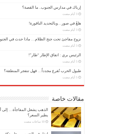
إرباك في مدارس الجنوب.. ما القصة؟
هلعٌ في صور…وبالتحديد الناقورة!
نزوح مفاجئ تحت جنح الظلام… ماذا حدث في الجن
الرئيس بري : اتفاق الإطار “طار”!
طبول الحرب تُقرع مجدداً… فهل تنفجر المنطقة؟
مقالات خاصة
الذهب يشعل المفاجأة… إلى أ
يطير السعر؟
إنذار في الجنوب… هل يتكرّر