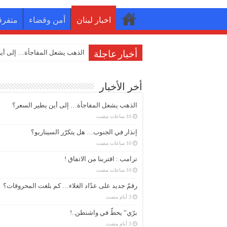
اخبار لبنان
أمن وقضاء
متفرق
إنذار في الجنوب…
أخبار عاجلة
أخر الأخبار
الذهب يشعل المفاجأة… إلى أين يطير السعر؟
إنذار في الجنوب… هل يتكرّر السيناريو؟
ترامب : اقتربنا من الاتفاق !
رقمٌ جديد على عدّاد الغلاء… كم بلغت المحروقات؟
برّي” يحطّ في واشنطن..!