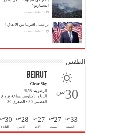
السيناريو؟
ترامب : اقتربنا من الاتفاق !
الطقس
Beirut
Clear Sky
30
س
الرطوبة: 58%
الرياح: 3كيلومتر/ساعة غ.ج.غ
العظمى 30 • الصغرى 30
س
س
س
س
س
30
28
27
27
33
الجمعة
السبت
الأحد
الاثنين
الثلاثاء