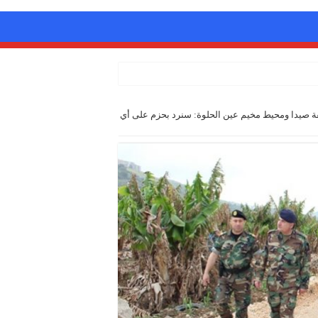
ة صيدا ومحيط مخيم عين الحلوة: سنرد بحزم على أي