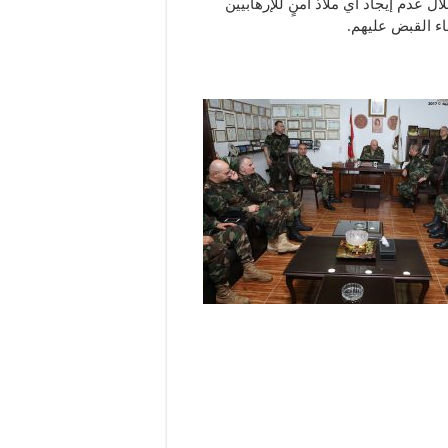
 عدم إيجاد أي ملاذ آمنٍ للإرهابيين
اء القبض عليهم.