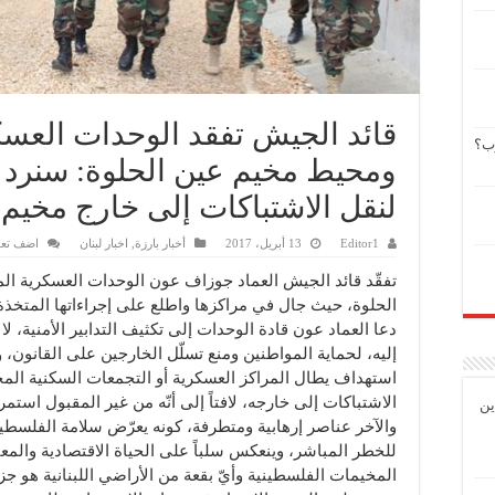
قائد الجيش تفقد الوحدات العس
وب؟
ومحيط مخيم عين الحلوة: سنرد 
لنقل الاشتباكات إلى خارج مخيم 
Editor1
13 أبريل، 2017
أخبار بارزة
,
اخبار لبنان
اضف تعل
تفقّد قائد الجيش العماد جوزاف عون الوحدات العسكرية ا
الحلوة، حيث جال في مراكزها واطلع على إجراءاتها المتخذة
دعا العماد عون قادة الوحدات إلى تكثيف التدابير الأمنية، ل
إليه، لحماية المواطنين ومنع تسلّل الخارجين على القانون، و
استهداف يطال المراكز العسكرية أو التجمعات السكنية المح
الاشتباكات إلى خارجه، لافتاً إلى أنّه من غير المقبول استمرا
ين
والآخر عناصر إرهابية ومتطرفة، كونه يعرّض سلامة الفلسطين
للخطر المباشر، وينعكس سلباً على الحياة الاقتصادية والمع
المخيمات الفلسطينية وأيّ بقعة من الأراضي اللبنانية هو جز