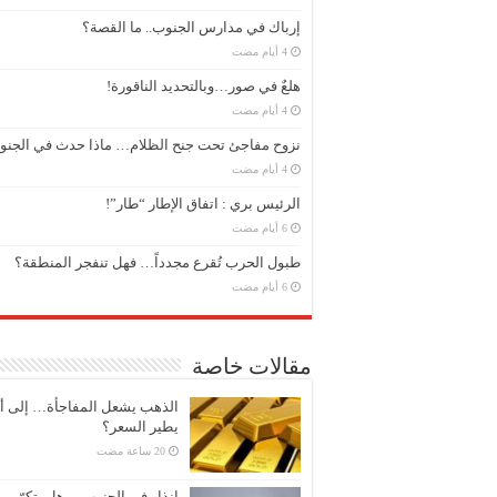
إرباك في مدارس الجنوب.. ما القصة؟
هلعٌ في صور…وبالتحديد الناقورة!
نزوح مفاجئ تحت جنح الظلام… ماذا حدث في الجن
الرئيس بري : اتفاق الإطار “طار”!
طبول الحرب تُقرع مجدداً… فهل تنفجر المنطقة؟
مقالات خاصة
الذهب يشعل المفاجأة… إلى أ
يطير السعر؟
إنذار في الجنوب… هل يتكرّر