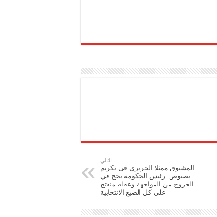
التالي
المشنوق ممثلا الحريري في تكريم
بصبوص: رئيس الحكومة نجح في
الخروج من المواجهة وعقله منفتح
على كل الصيغ الانتخابية