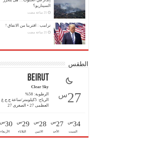
السيناريو؟
ترامب : اقتربنا من الاتفاق !
الطقس
Beirut
Clear Sky
27
س
الرطوبة: 58%
الرياح: 5كيلومتر/ساعة ج.ج.غ
العظمى 27 • الصغرى 27
س
س
س
س
س
30
29
28
27
34
السبت
الأحد
الاثنين
الثلاثاء
الأربعاء