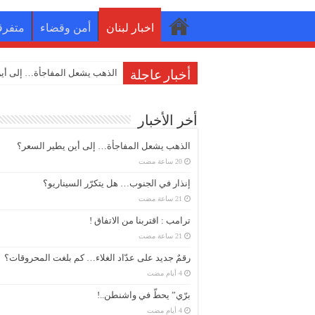
اخبار لبنان
أمن وقضاء
متفرق
إنذار في
أخبار عاجلة
أخر الأخبار
الذهب يشعل المفاجأة… إلى أين يطير السعر؟
إنذار في الجنوب… هل يتكرّر السيناريو؟
ترامب : اقتربنا من الاتفاق !
رقمٌ جديد على عدّاد الغلاء… كم بلغت المحروقات؟
برّي” يحطّ في واشنطن..!