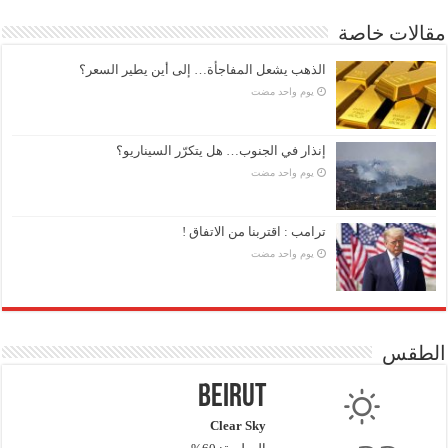
مقالات خاصة
الذهب يشعل المفاجأة… إلى أين يطير السعر؟
‏يوم واحد مضت
إنذار في الجنوب… هل يتكرّر السيناريو؟
‏يوم واحد مضت
ترامب : اقتربنا من الاتفاق !
‏يوم واحد مضت
الطقس
Beirut
Clear Sky