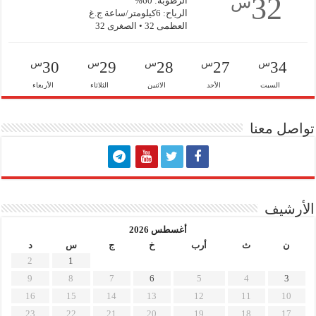
32
س
الرطوبة: 60%
الرياح: 6كيلومتر/ساعة ج.غ
العظمى 32 • الصغرى 32
س
س
س
س
س
30
29
28
27
34
السبت
الأحد
الاثنين
الثلاثاء
الأربعاء
تواصل معنا
الأرشيف
أغسطس 2026
ن
ث
أرب
خ
ج
س
د
2
1
9
8
7
6
5
4
3
16
15
14
13
12
11
10
23
22
21
20
19
18
17