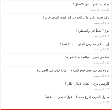
ترامب : اقتربنا من الاتفاق !
‏يوم واحد مضت
رقمٌ جديد على عدّاد الغلاء… كم بلغت المحروقات؟
برّي” يحطّ في واشنطن..!
إرباك في مدارس الجنوب.. ما القصة؟
هلعٌ في صور…وبالتحديد الناقورة!
نزوح مفاجئ تحت جنح الظلام… ماذا حدث في الجنوب؟
الرئيس بري : اتفاق الإطار “طار”!
طبول الحرب تُقرع مجدداً… فهل تنفجر المنطقة؟