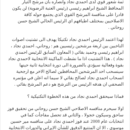
ثمة شعور قوي لدى احمدي نجاد وانصاره بان مرشح التيار
المحافظ الشيخ ابراهيم رئيسي (رئيس العتبة الرضوية) لن يكون
قادرا على منافسة المرشح القوي الذي يجتمع حوله كافة
الاصلاحيين بمختلف اطيافهم اي الرئيس الحالي الشيخ حسن
روحاني .
لهذا اعتمد الرئيس احمدي نجاد تكتيكا يهدف الى تشتيت اصوات
الناخبين بين اربعة مرشحين رئيسيين هم : روحاني، احمدي نجاد ،
ابراهيم رئيسي وحميد بقائي ( المعاون السابق للرئيس احمدي
نجاد ) . هذا التشتيت اذا ما نشطت الماكينة الانتخابية لاحمدي نجاد
بقوة وفعالية سيؤدي بالضرورة الى دورة انتخابية ثانية حينها
سينسحب احد المرشحين المحافظين لصالح الاخر مع ارجحية
انسحاب احمدي نجاد لصالح بقائي لا سيما انه اعلن في مؤتمره
الصحفي ان هدفه الرئيس من الترشح هو دعم المرشح بقائي .
فماذا سيحقق احمدي نجاد من هذه الخطوة التكتيكية ؟
اولا سيحرم منافسه الاصلاحي الشيخ حسن روحاني من تحقيق فوز
ساحق وسيكون خجولا ، والثاني قد تحصل مفاجأت كما في
انتخابات عام 2008 عند فوز احمدي نجاد على منافسه مير حسين
موسوي ، الا ان المتتبع الدقيق للشأن الايراني والدورات الانتخابية