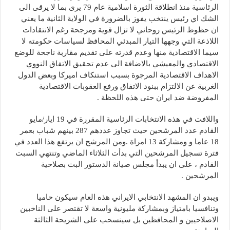
الرئاسية منذ انطلاقة الثورة اسلامية عام 79 يرى بما لا يرقى الى
الشك اي رئيس ينتخب يفوز بالضرورة في الولاية الثانية ما يعني
ان حظوظ الرئيس روحاني لا تزال قوية ومرجحة رغم الانتقادات
اللاذعة التي وجهها التيار المبدئي المحافظ لسياسات حكومته لا
سيما الاقتصادية منها وعدم قدرته على تقديم مقاربة ناجحة للوضع
الاقتصادي والمعيشي بالاضافة الى عدم تحقيق الاتفاق النووي
الاهداف الاقتصادية المرجوة بسبب استنكاف اميركا وبعض الدول
الغربية عن الالتزام ببنود الاتفاق ورفع العقوبات الاقتصادية
المفروضة ضد ايران حتى هذه اللحظة .
واللافت في هذه الانتخابات الرئاسية المقررة في 19 ايار/مايو
القادم عدد المرشحين حيث تجاوز عددهم 287 بينهم شباب بعمر
18 عاما و ومشاركة 13 امراة .ومن المرشح ان يرتفع هذا العدد في
فترة تسجيل المرشحين التي بدأت الثلاثاء الماضي وتنتهي السبت
القادم ، على ان يبدأ مجلس صيانة الدستور البت بصلاحية
المرشحين .
ويبدو ان المشهد الانتخابي الايراني هذه العام سيكون حاميا
وتنافسيا بامتياز وبمشاركة مليونية واسعة لا تقتصر على الناخبين
الاصلاحيين و المحافظين بل سينسحب على الشريحة الثالثة