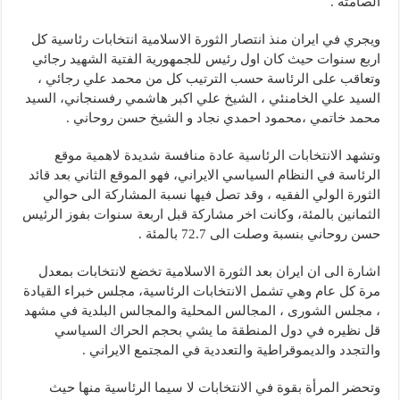
الصامتة .
ويجري في ايران منذ انتصار الثورة الاسلامية انتخابات رئاسية كل
اربع سنوات حيث كان اول رئيس للجمهورية الفتية الشهيد رجائي
وتعاقب على الرئاسة حسب الترتيب كل من محمد علي رجائي ،
السيد علي الخامنئي ، الشيخ علي اكبر هاشمي رفسنجاني، السيد
محمد خاتمي ،محمود احمدي نجاد و الشيخ حسن روحاني .
وتشهد الانتخابات الرئاسية عادة منافسة شديدة لاهمية موقع
الرئاسة في النظام السياسي الايراني، فهو الموقع الثاني بعد قائد
الثورة الولي الفقيه ، وقد تصل فيها نسبة المشاركة الى حوالي
الثمانين بالمئة، وكانت اخر مشاركة قبل اربعة سنوات بفوز الرئيس
حسن روحاني بنسبة وصلت الى 72.7 بالمئة .
اشارة الى ان ايران بعد الثورة الاسلامية تخضع لانتخابات بمعدل
مرة كل عام وهي تشمل الانتخابات الرئاسية، مجلس خبراء القيادة
، مجلس الشورى ، المجالس المحلية والمجالس البلدية في مشهد
قل نظيره في دول المنطقة ما يشي بحجم الحراك السياسي
والتجدد والديموقراطية والتعددية في المجتمع الايراني .
وتحضر المرأة بقوة في الانتخابات لا سيما الرئاسية منها حيث