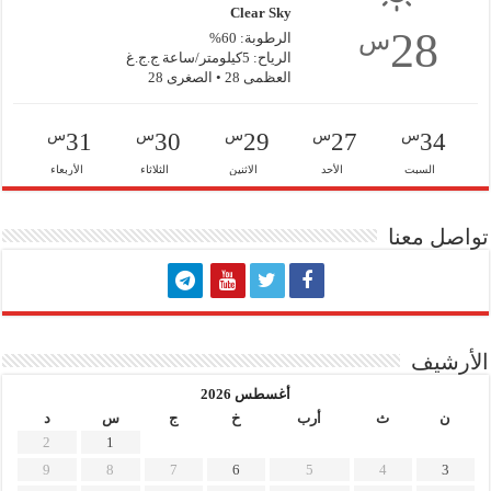
Clear Sky
28
س
الرطوبة: 60%
الرياح: 5كيلومتر/ساعة ج.ج.غ
العظمى 28 • الصغرى 28
س
س
س
س
س
31
30
29
27
34
السبت
الأحد
الاثنين
الثلاثاء
الأربعاء
تواصل معنا
الأرشيف
أغسطس 2026
ن
ث
أرب
خ
ج
س
د
2
1
9
8
7
6
5
4
3