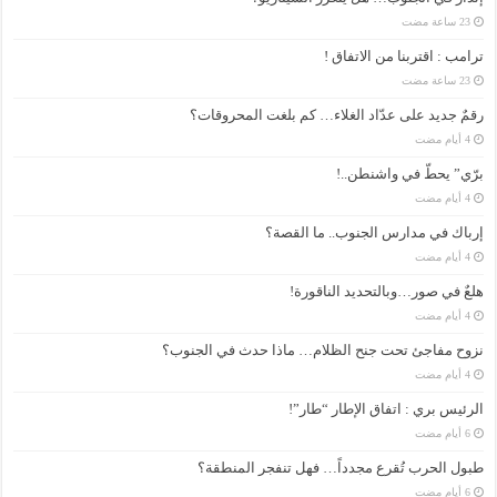
ترامب : اقتربنا من الاتفاق !
رقمٌ جديد على عدّاد الغلاء… كم بلغت المحروقات؟
برّي” يحطّ في واشنطن..!
إرباك في مدارس الجنوب.. ما القصة؟
هلعٌ في صور…وبالتحديد الناقورة!
نزوح مفاجئ تحت جنح الظلام… ماذا حدث في الجنوب؟
الرئيس بري : اتفاق الإطار “طار”!
طبول الحرب تُقرع مجدداً… فهل تنفجر المنطقة؟