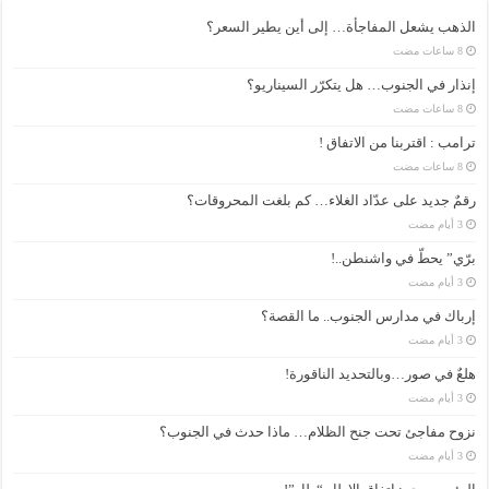
الذهب يشعل المفاجأة… إلى أين يطير السعر؟
إنذار في الجنوب… هل يتكرّر السيناريو؟
ترامب : اقتربنا من الاتفاق !
رقمٌ جديد على عدّاد الغلاء… كم بلغت المحروقات؟
برّي” يحطّ في واشنطن..!
إرباك في مدارس الجنوب.. ما القصة؟
هلعٌ في صور…وبالتحديد الناقورة!
نزوح مفاجئ تحت جنح الظلام… ماذا حدث في الجنوب؟