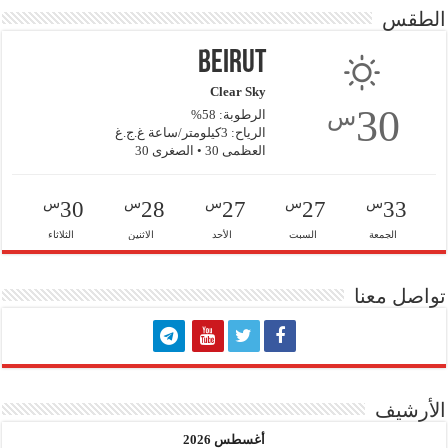
الطقس
Beirut
Clear Sky
30
س
الرطوبة: 58%
الرياح: 3كيلومتر/ساعة غ.ج.غ
العظمى 30 • الصغرى 30
س
س
س
س
س
30
28
27
27
33
الجمعة
السبت
الأحد
الاثنين
الثلاثاء
تواصل معنا
الأرشيف
أغسطس 2026