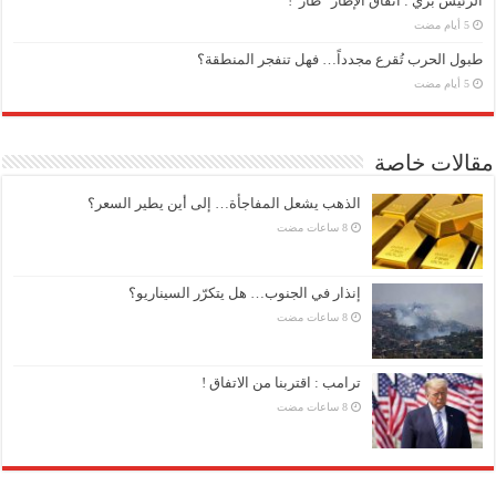
الرئيس بري : اتفاق الإطار “طار”!
طبول الحرب تُقرع مجدداً… فهل تنفجر المنطقة؟
مقالات خاصة
الذهب يشعل المفاجأة… إلى أين يطير السعر؟
إنذار في الجنوب… هل يتكرّر السيناريو؟
ترامب : اقتربنا من الاتفاق !