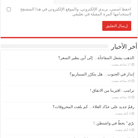
احفظ اسمي، بريدي الإلكتروني، والموقع الإلكتروني في هذا المتصفح
لاستخدامها المرة المقبلة في تعليقي.
أخر الأخبار
الذهب يشعل المفاجأة… إلى أين يطير السعر؟
إنذار في الجنوب… هل يتكرّر السيناريو؟
ترامب : اقتربنا من الاتفاق !
رقمٌ جديد على عدّاد الغلاء… كم بلغت المحروقات؟
برّي” يحطّ في واشنطن..!