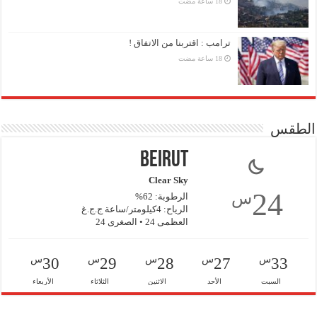
ترامب : اقتربنا من الاتفاق !
الطقس
Beirut
Clear Sky
24
س
الرطوبة: 62%
الرياح: 4كيلومتر/ساعة ج.ج.غ
العظمى 24 • الصغرى 24
س
س
س
س
س
30
29
28
27
33
السبت
الأحد
الاثنين
الثلاثاء
الأربعاء