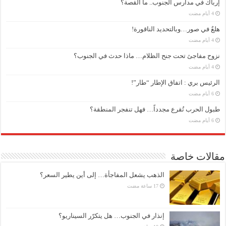
إرباك في مدارس الجنوب.. ما القصة؟
هلعٌ في صور…وبالتحديد الناقورة!
نزوح مفاجئ تحت جنح الظلام… ماذا حدث في الجنوب؟
الرئيس بري : اتفاق الإطار “طار”!
طبول الحرب تُقرع مجدداً… فهل تنفجر المنطقة؟
مقالات خاصة
الذهب يشعل المفاجأة… إلى أين يطير السعر؟
إنذار في الجنوب… هل يتكرّر السيناريو؟