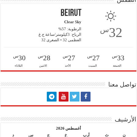
Beirut
Clear Sky
32
س
الرطوبة: 57%
الرياح: 3كيلومتر/ساعة ج.غ
العظمى 32 • الصغرى 32
س
س
س
س
س
30
28
27
27
33
الجمعة
السبت
الأحد
الاثنين
الثلاثاء
تواصل معنا
الأرشيف
أغسطس 2026
ن
ث
أرب
خ
ج
س
د