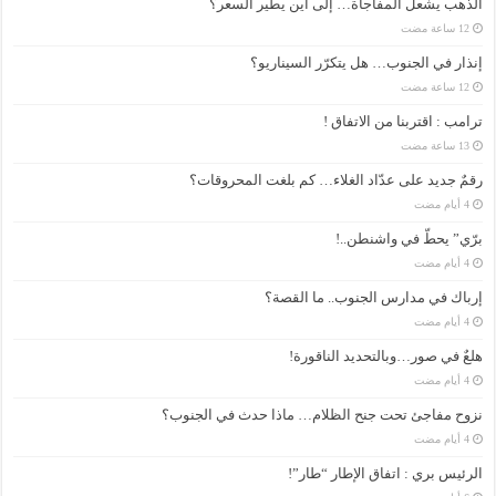
الذهب يشعل المفاجأة… إلى أين يطير السعر؟
إنذار في الجنوب… هل يتكرّر السيناريو؟
ترامب : اقتربنا من الاتفاق !
رقمٌ جديد على عدّاد الغلاء… كم بلغت المحروقات؟
برّي” يحطّ في واشنطن..!
إرباك في مدارس الجنوب.. ما القصة؟
هلعٌ في صور…وبالتحديد الناقورة!
نزوح مفاجئ تحت جنح الظلام… ماذا حدث في الجنوب؟
الرئيس بري : اتفاق الإطار “طار”!