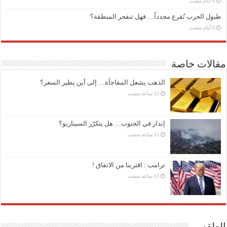
طبول الحرب تُقرع مجدداً… فهل تنفجر المنطقة؟
مقالات خاصة
الذهب يشعل المفاجأة… إلى أين يطير السعر؟
إنذار في الجنوب… هل يتكرّر السيناريو؟
ترامب : اقتربنا من الاتفاق !
الطقس