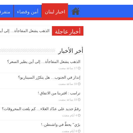
اخبار لبنان
أمن وقضاء
متفرق
الذهب يشعل المفاجأة… إلى أين
أخبار عاجلة
أخر الأخبار
الذهب يشعل المفاجأة… إلى أين يطير السعر؟
إنذار في الجنوب… هل يتكرّر السيناريو؟
ترامب : اقتربنا من الاتفاق !
رقمٌ جديد على عدّاد الغلاء… كم بلغت المحروقات؟
برّي” يحطّ في واشنطن..!