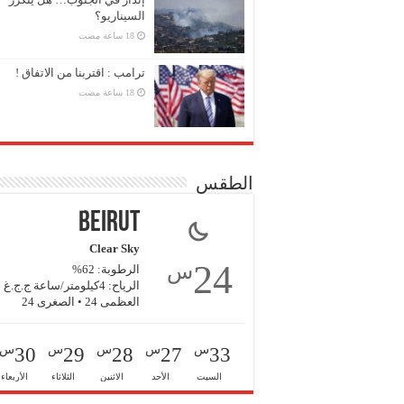
السيناريو؟
ترامب : اقتربنا من الاتفاق !
الطقس
Beirut
Clear Sky
24
س
الرطوبة: 62%
الرياح: 4كيلومتر/ساعة ج.ج.غ
العظمى 24 • الصغرى 24
س
س
س
س
س
30
29
28
27
33
السبت
الأحد
الاثنين
الثلاثاء
الأربعاء