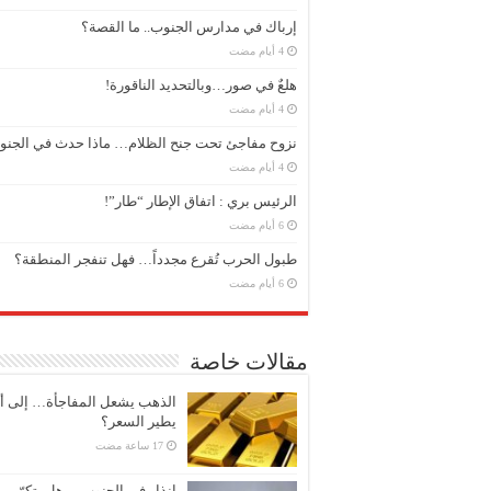
إرباك في مدارس الجنوب.. ما القصة؟
هلعٌ في صور…وبالتحديد الناقورة!
نزوح مفاجئ تحت جنح الظلام… ماذا حدث في الجن
الرئيس بري : اتفاق الإطار “طار”!
طبول الحرب تُقرع مجدداً… فهل تنفجر المنطقة؟
مقالات خاصة
الذهب يشعل المفاجأة… إلى أ
يطير السعر؟
إنذار في الجنوب… هل يتكرّر