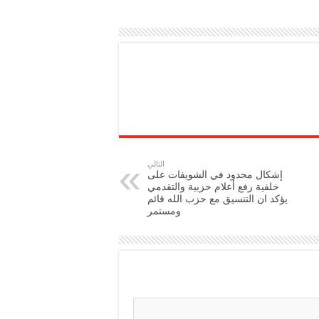
التالي
إشكال محدود في الشويفات على
خلفية رفع أعلام حزبية والتقدمي
يؤكد ان التنسيق مع حزب الله قائم
ومستمر