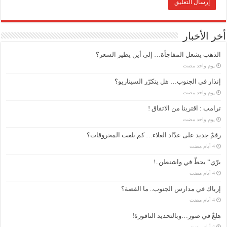
أخر الأخبار
الذهب يشعل المفاجأة… إلى أين يطير السعر؟
‏يوم واحد مضت
إنذار في الجنوب… هل يتكرّر السيناريو؟
‏يوم واحد مضت
ترامب : اقتربنا من الاتفاق !
‏يوم واحد مضت
رقمٌ جديد على عدّاد الغلاء… كم بلغت المحروقات؟
برّي” يحطّ في واشنطن..!
إرباك في مدارس الجنوب.. ما القصة؟
هلعٌ في صور…وبالتحديد الناقورة!