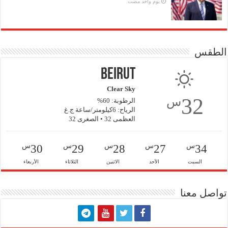
‏يوم واحد مضت
الطقس
Beirut
Clear Sky
32
س
الرطوبة: 60%
الرياح: 6كيلومتر/ساعة ج.غ
العظمى 32 • الصغرى 32
س
س
س
س
س
30
29
28
27
34
السبت
الأحد
الاثنين
الثلاثاء
الأربعاء
تواصل معنا