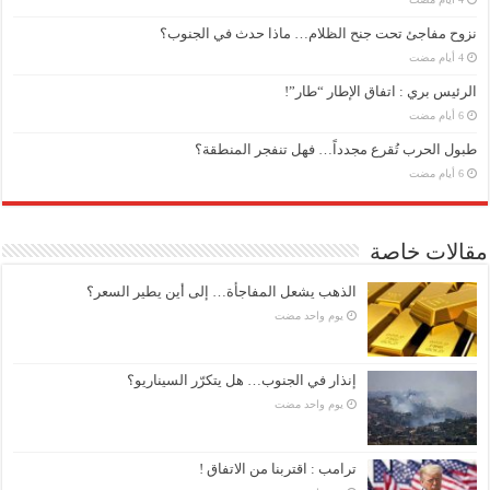
نزوح مفاجئ تحت جنح الظلام… ماذا حدث في الجنوب؟
الرئيس بري : اتفاق الإطار “طار”!
طبول الحرب تُقرع مجدداً… فهل تنفجر المنطقة؟
مقالات خاصة
الذهب يشعل المفاجأة… إلى أين يطير السعر؟
‏يوم واحد مضت
إنذار في الجنوب… هل يتكرّر السيناريو؟
‏يوم واحد مضت
ترامب : اقتربنا من الاتفاق !