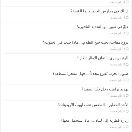
إرباك في مدارس الجنوب.. ما القصة؟
هلعٌ في صور…وبالتحديد الناقورة!
نزوح مفاجئ تحت جنح الظلام… ماذا حدث في الجنوب؟
الرئيس بري : اتفاق الإطار “طار”!
طبول الحرب تُقرع مجدداً… فهل تنفجر المنطقة؟
تهديد ترامب دخل حيّز التنفيذ؟
الأحد الخطير…الطقس تحت لهيب الاربعينات!
زيارة قطرية إلى لبنان… ماذا ستحمل معها؟