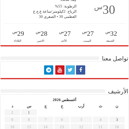
30
س
الرطوبة: 55%
الرياح: 2كيلومتر/ساعة غ.ج.غ
العظمى 30 • الصغرى 30
س
س
س
س
س
29
28
27
27
32
الجمعة
السبت
الأحد
الاثنين
الثلاثاء
تواصل معنا
الأرشيف
أغسطس 2026
ن
ث
أرب
خ
ج
س
د
2
1
9
8
7
6
5
4
3
16
15
14
13
12
11
10