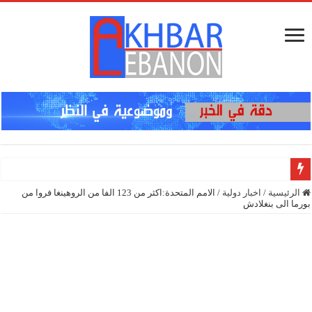
برّي” يحط
الرئيسية
/
اخبار دولية
/
الامم المتحدة:اكثر من 123 الفا من الروهينغا فروا من
بورما الى بنغلادش