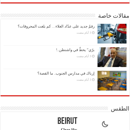
مقالات خاصة
رقمٌ جديد على عدّاد الغلاء… كم بلغت المحروقات؟
برّي” يحطّ في واشنطن..!
إرباك في مدارس الجنوب.. ما القصة؟
الطقس
Beirut
Clear Sky