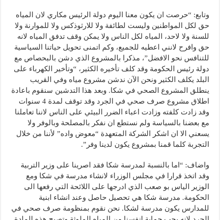
وتابع: “حرصت ان يكون معنا اليوم دولة الرئيس مكاري لان المياه
حق لكل المواطنين وليست لطائفة ولا للارثوذكس ولا للموارنة ولا
للسنة ولا لاحد، المياه لكل الناس ولا يمكن وقف تدفق المياه لانه
حق وافرح لانني اعطيه للجميع، وكم اتمنى تحويل حياتنا السياسية
للتنافس نحو الافضل”، مذكرا بالمشروع الذي دشن بالبحصاص مع
دولة رئيس الحكومة وقد كلف تأخيره الكثير، “وتأخير الكهرباء على
البلد يكلف الكثير ونحن الآن ندشن مشروع مياه وفي القريب
ينطلق المشروع الصحي في شكا. وبعد هذا التدشين سنقوم باعادة
اطلاق مشروع صرف صحي في الجرد وقد توقف لمدة 4 سنوات
وقد زادت كلفته وزادت اعباء الضرر البيئي على الناس لاننا تعاملنا
مع بعضنا بالسياسة ولم نستطع ان نفكر بالمصلحة وبالوفر ولا
يسعني الا ان اشكر الشركة المتعهدة “معوض واده” لأننا من خلال
التجربة كلما قمنا بمشروع يكون لدينا وفر”.
واضاف: “اما بالنسبة لمدرسة شكا فقد اصرينا على وزير التربية
وقد اتخذ قرارا في مجلس الوزراء لانشاء مدرسة في شكا ومع
الوزير الياس بو صعب الذي ادرجها على اللائحة التي رفعها الى
الحكومة. مدرسة شكا هي تحصيل حاصل وعند انشاء ابنية
للمدارس يكون مدرسة لشكا. نحن نقوم بمنظومة صرف صحي في
الجرد لانه يجب حماية انفسنا من المياه الملوثة وتصبح هذه المادة