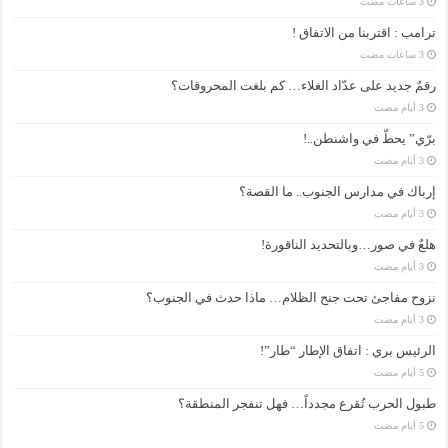
ترامب : اقتربنا من الاتفاق !
رقمٌ جديد على عدّاد الغلاء… كم بلغت المحروقات؟
برّي” يحطّ في واشنطن..!
إرباك في مدارس الجنوب.. ما القصة؟
هلعٌ في صور…وبالتحديد الناقورة!
نزوح مفاجئ تحت جنح الظلام… ماذا حدث في الجنوب؟
الرئيس بري : اتفاق الإطار “طار”!
طبول الحرب تُقرع مجدداً… فهل تنفجر المنطقة؟