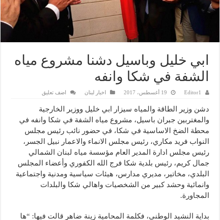
ابي خليل وباسيل دشنا مشروع مياه
الشفة في شكا وانفه
Editor1
19 أغسطس، 2017
اخبار لبنان
اضف تعليق
دشن وزير الطاقة والمياه سيزار ابي خليل ووزير الخارجية
والمغتربين جبران باسيل، مشروع مياه الشفة في شكا وانفه في
محطة الضخ الاساسية في شكا، في حضور نائب رئيس مجلس
النواب فريد مكاري، رئيس مجلس الانماء والاعمار نبيل الجسر،
رئيس مجلس ادارة المدير العام مؤسسة مياه لبنان الشمالي
جمال كريم، رئيس بلدية شكا فرج الله الكفوري وأعضاء المجلس
البلدي، مخاتير، مديري مدارس، هيئات سياسية ومدنية واجتماعية
وانمائية وحشد كبير من الشخصيات واهالي شكا والبلدات
المجاورة.
بداية النشيد الوطني، فكلمة المحامية زينة ضاهر قالت فيها: “ها