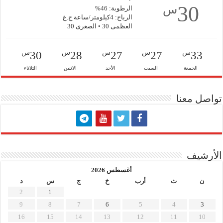
30
س
الرطوبة: 46%
الرياح: 4كيلومتر/ساعة ج.غ
العظمى 30 • الصغرى 30
س
س
س
س
س
30
28
27
27
33
الجمعة
السبت
الأحد
الاثنين
الثلاثاء
تواصل معنا
الأرشيف
أغسطس 2026
ن
ث
أرب
خ
ج
س
د
2
1
9
8
7
6
5
4
3
16
15
14
13
12
11
10