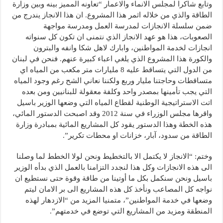
وتابع شاكرا لمجلس الانماء والاعمار “تعاونه المميز بينه وبين وزارة
الطاقة والذي من خلاله اثمر هذا المشروع. ان هذا الانجاز يندرج من
ضمن سلسلة الانجازات لمدرسة العمل ومدرسة مواجهة
الصعوبات، هذا هو عهد الانجاز الذي نتمنى ان تكون كل سنواته
انجازات لخدمة المواطنين، وابارك لاهل شكا وانفه والبترون
والكورة هذا المشروع الذي يلغي اعباء كبيرة عنهم. فنحن في لبنان
من الدول التي يتساقط عليه 8 مليارات متر مكعب من المياه اي
متساقطات وحاجتنا مليار وربع ولكننا نعاني الشح رغم وجود المياه
التي يجب تأمينها بمصدر واحد وكلفة معقولة للبنانيين ومن بعده
اتت الاستراتيجية الوطنية لقطاع المياه التي وضعها الوزير باسيل
واقرها مجلس الوزراء في سنة 2012 وقد اصبحت الدستور المائي،
هذه الخطة وهذا الدستور يقود كل المشاريع المائية بمبادرة وزارة
الطاقة من سدود، آبار، خزانات او محطات تكرير”.
وختم: “الانجاز لا يكتمل الا بالتخطيط ونحن لولا الخطط لما وصلنا
الى هذه الانجازات وكل هذا لنجدد التزامنا بالعمل الذي بدأه الوزير
باسيل ونحن سنكمل بكل ما أوتينا من طاقة وقوة حتى نستطيع ان
نواجه كل المصاعب ونأخذ كل هذه المشاريع الى بر الامان ليتم
وضعها في خدمة المواطنين”، متمنيا المزيد من “الازدهار لهذه
المنطقة ومزيد من المشاريع التي توضع في خدمتهم”.