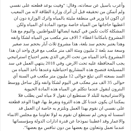
وأعرب باسيل عن سعادته، وقال: “وفيت بوعد قطعته على نفسي
ولم أتمكن من تحقيقه قبل أن أترك وزارة الطاقة لانه من المعيب
ان اكون انا وزير في منطقة مليئة بالمياه واترك الوزارة دون ان
اعطيها حاجاتها من المياه خاصة بوجود المادة اي المياه ولكن
المشكلة كانت تكمن في كيفية ايصالها للمواطنين. واليوم مع هذا
المشروع بامكاننا اعطاء 7 الاف متر مكعب من المياه لشكا وانفه
وهذا يعتبر بحجم سد بلعة، هذا مشروع ثلاث آبار بحجم سد صغير
وسعة سد بلعة 2 مليون ومئة الف متر مكعب مع فرق واحد ان هذا
المشروع يأخذ المياه من تحت الارض الذي يعتبر احتياج استراتيجي
يجب المحافظة عليه تحت الارض. وفي 2018 ينتهي العمل في سد
المسيلحة فتصبح هذه المشاريع احتياطية وعندها نأخذ المياه من
السد بسعته التي تبلغ حوالى 12 مليون متر مكعب في السنة أي
حوالى 35 الف متر معكب في اليوم لشكا وانفه وكل ساحل ووسط
البترون لنقول عندما نتكلم عن المياه هذه المادة الحيوية
والاستراتيجية للبلد لا نستطيع ان نقول لا مياه لمن يطلب فلا
يمكننا ان يكون عندنا كل هذه الثروة ونفرط بها، فهذا الوعد قطعته
على نفسي ان نقوم بهذا العمل ونلتزم به خاصة ان العمل قد
اسسنا له ونحن لم نستطع ان نقوم به لولا تعاوننا مع مجلس الانماء
والاعمار وقد اعطينا نموذجا عن قدرة ادارات الدولة ومؤسساتها
عندما تعمل وتتعاون مع بعضها من دون تنافس مع بعضها”.