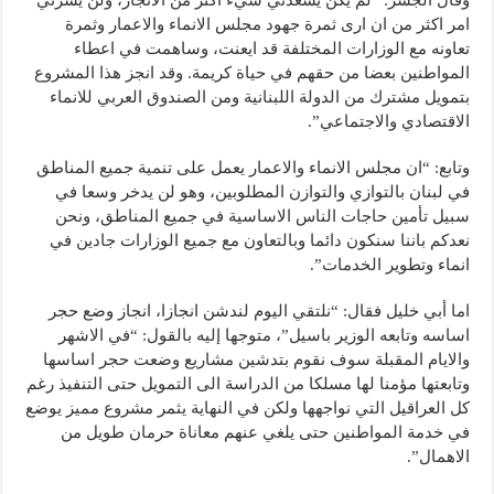
امر اكثر من ان ارى ثمرة جهود مجلس الانماء والاعمار وثمرة
تعاونه مع الوزارات المختلفة قد ايعنت، وساهمت في اعطاء
المواطنين بعضا من حقهم في حياة كريمة. وقد انجز هذا المشروع
بتمويل مشترك من الدولة اللبنانية ومن الصندوق العربي للانماء
الاقتصادي والاجتماعي”.
وتابع: “ان مجلس الانماء والاعمار يعمل على تنمية جميع المناطق
في لبنان بالتوازي والتوازن المطلوبين، وهو لن يدخر وسعا في
سبيل تأمين حاجات الناس الاساسية في جميع المناطق، ونحن
نعدكم باننا سنكون دائما وبالتعاون مع جميع الوزارات جادين في
انماء وتطوير الخدمات”.
اما أبي خليل فقال: “نلتقي اليوم لندشن انجازا، انجاز وضع حجر
اساسه وتابعه الوزير باسيل”، متوجها إليه بالقول: “في الاشهر
والايام المقبلة سوف نقوم بتدشين مشاريع وضعت حجر اساسها
وتابعتها مؤمنا لها مسلكا من الدراسة الى التمويل حتى التنفيذ رغم
كل العراقيل التي نواجهها ولكن في النهاية يثمر مشروع مميز يوضع
في خدمة المواطنين حتى يلغي عنهم معاناة حرمان طويل من
الاهمال”.