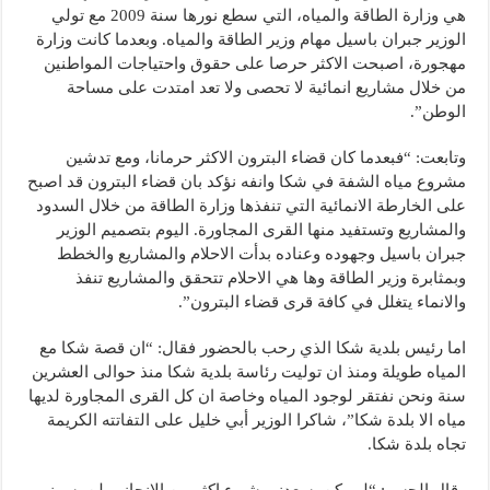
هي وزارة الطاقة والمياه، التي سطع نورها سنة 2009 مع تولي
الوزير جبران باسيل مهام وزير الطاقة والمياه. وبعدما كانت وزارة
مهجورة، اصبحت الاكثر حرصا على حقوق واحتياجات المواطنين
من خلال مشاريع انمائية لا تحصى ولا تعد امتدت على مساحة
الوطن”.
وتابعت: “فبعدما كان قضاء البترون الاكثر حرمانا، ومع تدشين
مشروع مياه الشفة في شكا وانفه نؤكد بان قضاء البترون قد اصبح
على الخارطة الانمائية التي تنفذها وزارة الطاقة من خلال السدود
والمشاريع وتستفيد منها القرى المجاورة. اليوم بتصميم الوزير
جبران باسيل وجهوده وعناده بدأت الاحلام والمشاريع والخطط
وبمثابرة وزير الطاقة وها هي الاحلام تتحقق والمشاريع تنفذ
والانماء يتغلل في كافة قرى قضاء البترون”.
اما رئيس بلدية شكا الذي رحب بالحضور فقال: “ان قصة شكا مع
المياه طويلة ومنذ ان توليت رئاسة بلدية شكا منذ حوالى العشرين
سنة ونحن نفتقر لوجود المياه وخاصة ان كل القرى المجاورة لديها
مياه الا بلدة شكا”، شاكرا الوزير أبي خليل على التفاتته الكريمة
تجاه بلدة شكا.
وقال الجسر: “لم يكن يسعدني شيء اكثر من الانجاز، ولن يسرني