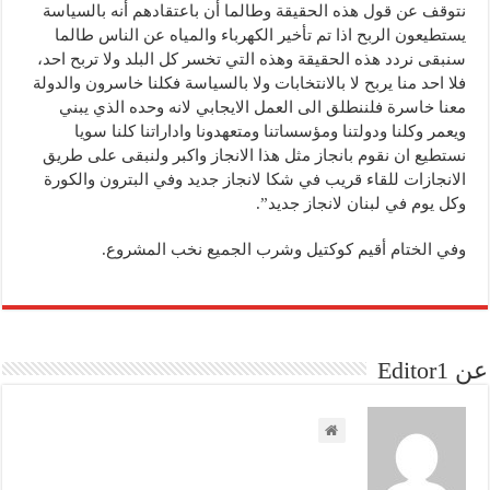
نتوقف عن قول هذه الحقيقة وطالما أن باعتقادهم أنه بالسياسة
يستطيعون الربح اذا تم تأخير الكهرباء والمياه عن الناس طالما
سنبقى نردد هذه الحقيقة وهذه التي تخسر كل البلد ولا تربح احد،
فلا احد منا يربح لا بالانتخابات ولا بالسياسة فكلنا خاسرون والدولة
معنا خاسرة فلننطلق الى العمل الايجابي لانه وحده الذي يبني
ويعمر وكلنا ودولتنا ومؤسساتنا ومتعهدونا واداراتنا كلنا سويا
نستطيع ان نقوم بانجاز مثل هذا الانجاز واكبر ولنبقى على طريق
الانجازات للقاء قريب في شكا لانجاز جديد وفي البترون والكورة
وكل يوم في لبنان لانجاز جديد”.
وفي الختام أقيم كوكتيل وشرب الجميع نخب المشروع.
عن Editor1