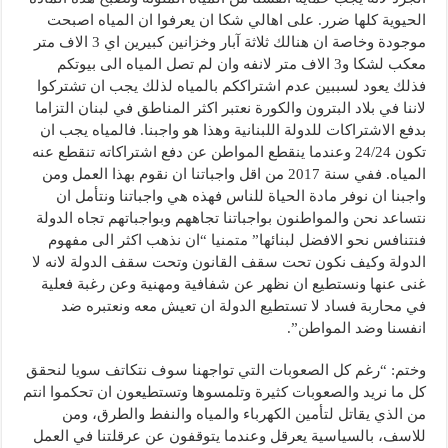
الحيوية كلها ضرر. على اهالي شكا ان يعرفوا ان المياه اصبحت
موجودة وخاصة ان هنالك ثلاثة آبار وخزانين كبيرين اي 3 الاف متر
معكب لشكا و3 الاف متر لانفه وان لم تصل المياه الى بيوتكم
فذلك يعود لسببين عدم اشتراككم بالمياه لذلك يجب ان تشتركوا
لاننا في بلاد البترون والكورة نعتبر اكثر المناطق في لبنان التزاما
بدفع الاشتراكات للدولة اللبنانية وهذا هو واجبنا. فالمياه يجب ان
تكون 24/24 وعندما ينقطع المواطن عن دفع اشتراكاته تنقطع عنه
المياه. ففي سنة 2017 من اقل واجباتنا ان نقوم بهذا العمل ومن
واجبنا ان نوفر مادة الحياة للناس فهذه هي واجباتنا ونتأمل ان
نتساعد نحن والمواطنون بواجباتنا تجاههم وبواجباتهم تجاه الدولة
فنتنافس نحو الافضل لبنائها” متمنيا “ان نذهب اكثر الى مفهوم
الدولة وكيف نكون تحت سقف القانون وتحت سقف الدولة لانه لا
غنى عنها ونستطيع ان نظهر عن شفافية ومهنية وعن رغبة فعلية
في محاربة فساد لا تستطيع الدولة ان تعيش معه ونعتبره ضد
انفسنا وضد المواطن”.
وختم: “رغم كل الصعوبات التي تواجهنا سوف نتكاتف سويا لنحقق
كل ما نريد والصعوبات كثيرة وتلمسوها وتستطيعون ان تحكموا انتم
من الذي يقاتل لتأمين الكهرباء والمياه والنفط والطرق، ومن
للاسف، بالسياسية يعرقل وعندما يتوقفون عن عرقلتنا في العمل