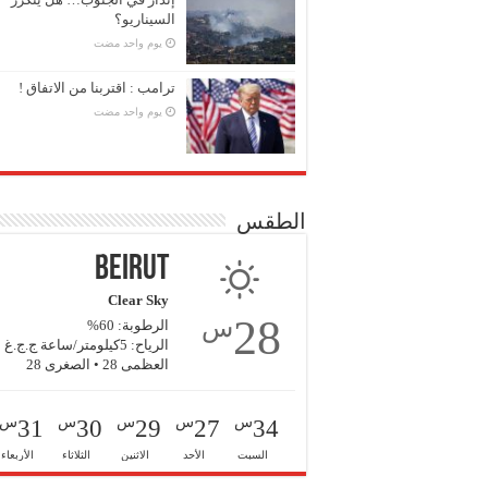
السيناريو؟
‏يوم واحد مضت
ترامب : اقتربنا من الاتفاق !
‏يوم واحد مضت
الطقس
Beirut
Clear Sky
28
س
الرطوبة: 60%
الرياح: 5كيلومتر/ساعة ج.ج.غ
العظمى 28 • الصغرى 28
س
س
س
س
س
31
30
29
27
34
السبت
الأحد
الاثنين
الثلاثاء
الأربعاء