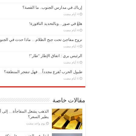
إرباك في مدارس الجنوب.. ما القصة؟
هلعٌ في صور…وبالتحديد الناقورة!
نزوح مفاجئ تحت جنح الظلام… ماذا حدث في الجن
الرئيس بري : اتفاق الإطار “طار”!
طبول الحرب تُقرع مجدداً… فهل تنفجر المنطقة؟
مقالات خاصة
الذهب يشعل المفاجأة… إلى أ
يطير السعر؟
‏يوم واحد مضت
إنذار في الجنوب… هل يتكرّر