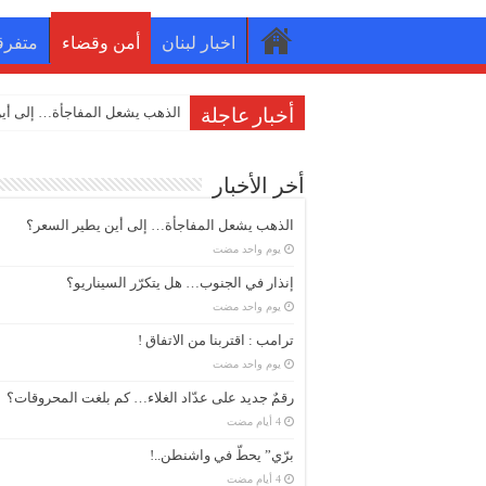
اخبار لبنان
أمن وقضاء
متفرق
الذهب يشعل المفاجأة… إلى أين
أخبار عاجلة
أخر الأخبار
الذهب يشعل المفاجأة… إلى أين يطير السعر؟
‏يوم واحد مضت
إنذار في الجنوب… هل يتكرّر السيناريو؟
‏يوم واحد مضت
ترامب : اقتربنا من الاتفاق !
‏يوم واحد مضت
رقمٌ جديد على عدّاد الغلاء… كم بلغت المحروقات؟
برّي” يحطّ في واشنطن..!