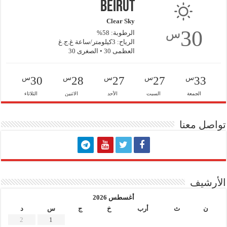
Beirut
Clear Sky
30
س
الرطوبة: 58%
الرياح: 3كيلومتر/ساعة غ.ج.غ
العظمى 30 • الصغرى 30
س
س
س
س
س
30
28
27
27
33
الجمعة
السبت
الأحد
الاثنين
الثلاثاء
تواصل معنا
الأرشيف
أغسطس 2026
ن
ث
أرب
خ
ج
س
د
2
1