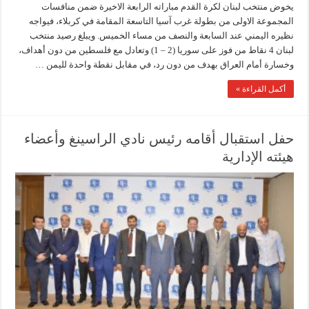
يخوض منتخب لبنان لكرة القدم مباراته الرابعة الاخيرة ضمن منافسات
المجموعة الاولى من بطولة غرب آسيا التاسعة المقامة في كربلاء، فيواجه
نظيره اليمني عند السابعة والنصف من مساء الخميس. ويبلغ رصيد منتخب
لبنان 4 نقاط من فوز على سوريا (2 – 1) وتعادل مع فلسطين من دون أهداف،
وخسارة أمام العراق بهدف من دون رد، في مقابل نقطة واحدة لليمن …
أكمل القراءة »
حفل استقبال أقامه رئيس نادي الراسينغ وأعضاء
هيئته الإدارية