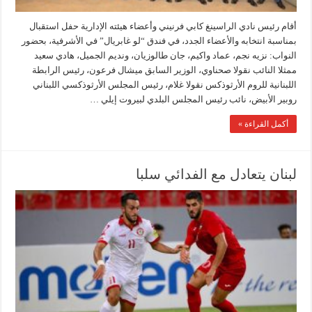
أقام رئيس نادي الراسينغ كابي فرنيني وأعضاء هيئته الإدارية حفل استقبال
بمناسبة انتخابه والأعضاء الجدد، في فندق “لو غابريال” في الأشرفية، بحضور
النواب: نزيه نجم، عماد واكيم، جان طالوزيان، ونديم الجميل، هادي سعيد
ممثلا النائب نقولا صحناوي، الوزير السابق ميشال فرعون، رئيس الرابطة
اللبنانية للروم الأرثوذكس نقولا غلام، رئيس المجلس الأرثوذكسي اللبناني
روبير الأبيض، نائب رئيس المجلس البلدي لبيروت إيلي …
أكمل القراءة »
لبنان يتعادل مع الفدائي سلبا