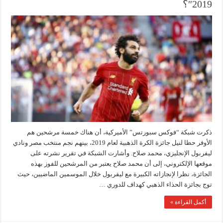
2019″؟
ذكرت شبكة “فوكس سبورتس” الأميركية، أن هناك خمسة مرشحين هم
الأوفر حظا لنيل جائزة الكرة الذهبية لعام 2019، بينهم نجم منتخب مصر ونادي
ليفربول الإنجليزي، محمد صلاح. وأشارت الشبكة في تقرير نشرته على
موقعها الإلكتروني، إلى أن محمد صلاح يعتبر من المرشحين للفوز بهذه
الجائزة، نظرا لإنجازاته الكبيرة مع ليفربول خلال الموسمين الماضيين، حيث
توج بجائزة الحذاء الذهبي كهداف للدوري …
أكمل القراءة »