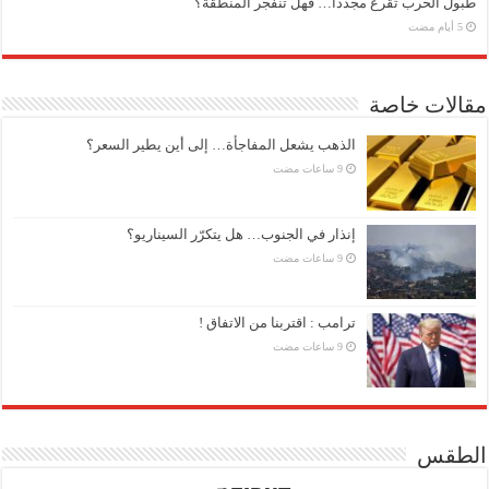
طبول الحرب تُقرع مجدداً… فهل تنفجر المنطقة؟
مقالات خاصة
الذهب يشعل المفاجأة… إلى أين يطير السعر؟
إنذار في الجنوب… هل يتكرّر السيناريو؟
ترامب : اقتربنا من الاتفاق !
الطقس