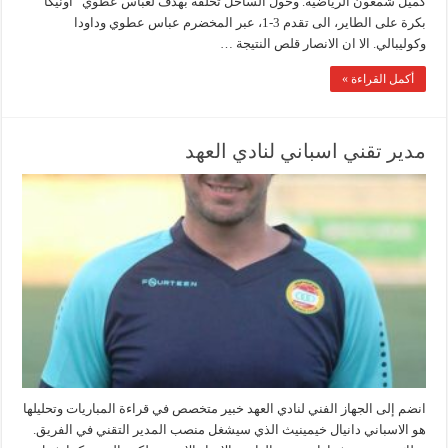
كميل شمعون الرياضية. وحول الساحل تخلفه بهدف لعباس عطوي “أونيكا”
بكرة على الطاير، الى تقدم 3-1، عبر المخضرم عباس عطوي وداودا
وكوليبالي. الا ان الانصار قلص النتيجة …
أكمل القراءة »
مدير تقني اسباني لنادي العهد
انضم إلى الجهاز الفني لنادي العهد خبير متخصص في قراءة المباريات وتحليلها
هو الاسباني دانيال خيمينيث الذي سيشغل منصب المدير التقني في الفريق.