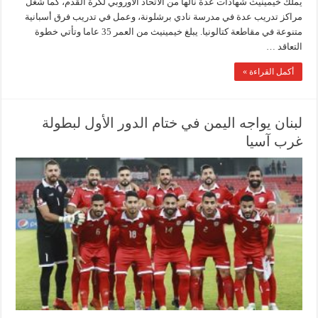
يملك خيمينيث شهادات عدة نالها من الاتحاد الاوروبي لكرة القدم، كما شغل
مراكز تدريب عدة في مدرسة نادي برشلونة، وعمل في تدريب فرق أسبانية
متنوعة في مقاطعة كتالونيا. يبلغ خيمينيث من العمر 35 عاما وتأتي خطوة
التعاقد …
أكمل القراءة »
لبنان يواجه اليمن في ختام الدور الأول لبطولة
غرب آسيا