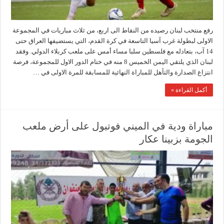
رفع منتخب لبنان رصيده من النقاط الى اربع، من ثلاث مباريات في المجموعة
الاولى لبطولة غرب آسيا التاسعة في كرة القدم، التي يستضيفها العراق حتى
14 آب، بتعادله مع فلسطين سلبا مساء أمس على ملعب كربلاء الدولي. وفقد
لبنان الذي يلتقي اليمن الخميس 8 منه في ختام الدور الاول للمجموعة، فرصة
انتزاع الصدارة والتأهل للمباراة النهائية للمسابقة للمرة الاولى في …
أكمل القراءة »
مباراة ودية في الميني فوتبول على أرض ملعب
الجومة بزبينا عكار