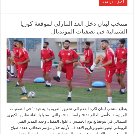
أكمل القراءة »
منتخب لبنان دخل العد التنازلي لموقعة كوريا
الشمالية في تصفيات المونديال
يتطلع منتخب لبنان لكرة القدم الى تحقيق “ضربة بداية جيدة” في التصفيات
المزدوجة لكأسي العالم 2022 وآسيا 2023، والتي يستهلها بلقاء نظيره الكوري
الشمالي في بيونغيانغ يوم الخميس 5 ايلول المقبل. وحدد المدير الفني
الروماني ليفيو تشيوبوتاريو الاهداف الأولية خلال مؤتمر صحافي عقده صباح
اليوم في مقر الاتحاد، بحضور عضو اللجنة التنفيذية رئيس لجنة المنتخبات