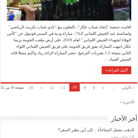
اقامت جمعية “إتحاد شباب عكار”، بالتعاون مع “نادي شباب تكريت الرياضي”
ولمناسبة عيد الجيش اللبناني الـ74 ، مباراة ودية في الميني فوتبول عن “كأس
الوفاء لشهداء الجيش اللبناني ” لعام 2019، على أرض ملعب الجومة بزبينا
عكار،انتهت المباراة بفوز فريق الجومة على فريق الجيش اللبناني اللواء
الثاني بنتيجة 2-1 بضربات الترجيح. حضر المباراة الرائد زياد واكيم ممثلا قائد
الجيش العماد …
أكمل القراءة »
10
« الأولى
...
«
8
9
11
12
»
20
صفحة 10 من 22
...
الأخيرة »
أخر الأخبار
الذهب يشعل المفاجأة… إلى أين يطير السعر؟