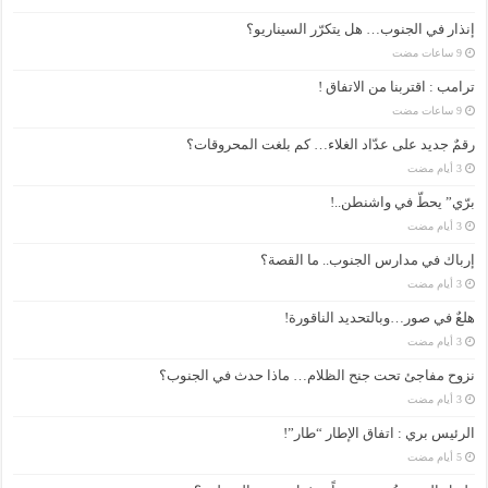
إنذار في الجنوب… هل يتكرّر السيناريو؟
ترامب : اقتربنا من الاتفاق !
رقمٌ جديد على عدّاد الغلاء… كم بلغت المحروقات؟
برّي” يحطّ في واشنطن..!
إرباك في مدارس الجنوب.. ما القصة؟
هلعٌ في صور…وبالتحديد الناقورة!
نزوح مفاجئ تحت جنح الظلام… ماذا حدث في الجنوب؟
الرئيس بري : اتفاق الإطار “طار”!